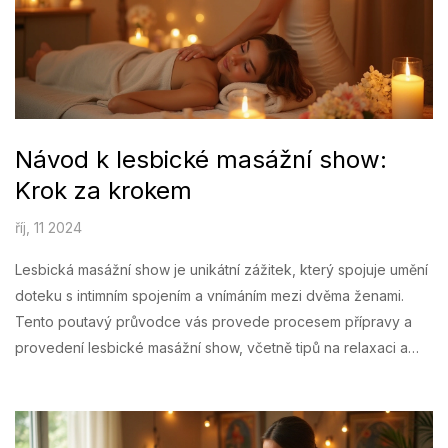
Návod k lesbické masážní show:
Krok za krokem
říj, 11 2024
Lesbická masážní show je unikátní zážitek, který spojuje umění
doteku s intimním spojením a vnímáním mezi dvěma ženami.
Tento poutavý průvodce vás provede procesem přípravy a
provedení lesbické masážní show, včetně tipů na relaxaci a
vytvoření správné atmosféry. Dozvíte se o důležitosti světel,
hudby a vůní, které pomáhají navodit uvolněnou a pohodovou
atmosféru. Také se dotkneme správných technik masáže,