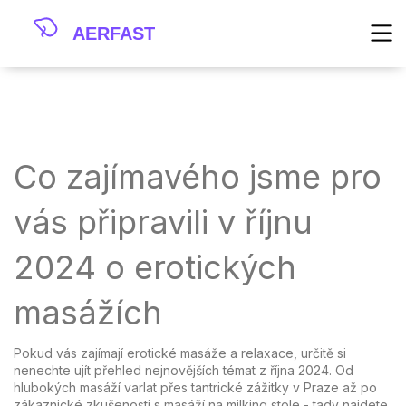
Co zajímavého jsme pro
vás připravili v říjnu
2024 o erotických
masážích
Pokud vás zajímají erotické masáže a relaxace, určitě si
nenechte ujít přehled nejnovějších témat z října 2024. Od
hlubokých masáží varlat přes tantrické zážitky v Praze až po
zákaznické zkušenosti s masáží na milking stole - tady najdete