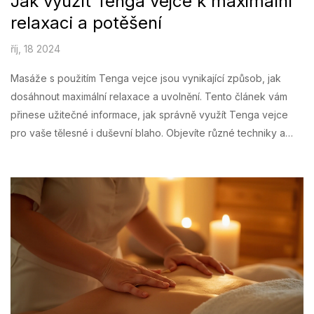
Jak využít Tenga vejce k maximální
relaxaci a potěšení
říj, 18 2024
Masáže s použitím Tenga vejce jsou vynikající způsob, jak
dosáhnout maximální relaxace a uvolnění. Tento článek vám
přinese užitečné informace, jak správně využít Tenga vejce
pro vaše tělesné i duševní blaho. Objevíte různé techniky a
tipy, které zvýší váš zážitek, a dozvíte se, jak správně pečovat
o tento masážní nástroj. Najděte si chvíli pro sebe a ponořte se
do světa, kde stres a napětí nemají šanci.