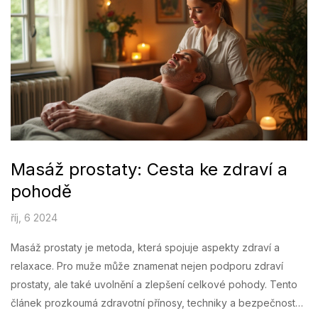
které zaručí maximální prožitek pro oba účastníky. Připravte se
na nezapomenutelný zážitek plný intimity a objevování.
Masáž prostaty: Cesta ke zdraví a
pohodě
říj, 6 2024
Masáž prostaty je metoda, která spojuje aspekty zdraví a
relaxace. Pro muže může znamenat nejen podporu zdraví
prostaty, ale také uvolnění a zlepšení celkové pohody. Tento
článek prozkoumá zdravotní přínosy, techniky a bezpečnostní