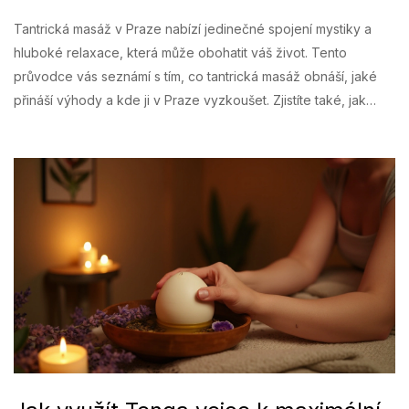
Tantrická masáž v Praze nabízí jedinečné spojení mystiky a
hluboké relaxace, která může obohatit váš život. Tento
průvodce vás seznámí s tím, co tantrická masáž obnáší, jaké
přináší výhody a kde ji v Praze vyzkoušet. Zjistíte také, jak
vnáší harmonii do každodenního života a proč si získává stále
rostoucí popularitu. Uvolněte se a objevte sílu doteku a
energie skrze tuto intimní formu masáže.