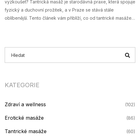
vyzkoušet? Tantrická masáž je starodávná praxe, která spojuje
fyzický a duchovní prožitek, a v Praze se stává stále
oblíbenější. Tento článek vám přiblíží, co od tantrické masáže
očekávat, kde ji v Praze zažít a jaké výhody vám může přinést
do života. Připravte se na cestu za objevováním nových
rozměrů relaxace a sebepoznání.
KATEGORIE
Zdraví a wellness
(102)
Erotické masáže
(86)
Tantrické masáže
(60)