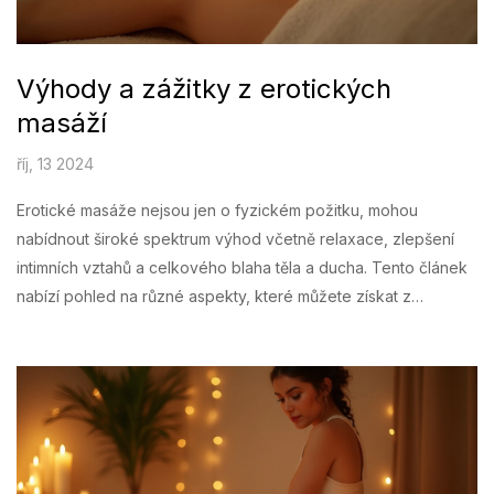
Výhody a zážitky z erotických
masáží
říj, 13 2024
Erotické masáže nejsou jen o fyzickém požitku, mohou
nabídnout široké spektrum výhod včetně relaxace, zlepšení
intimních vztahů a celkového blaha těla a ducha. Tento článek
nabízí pohled na různé aspekty, které můžete získat z
návštěvy erotického masážního salonu. Dozvíte se, jak správná
volba masáže může přispět ke zlepšení vašeho fyzického i
psychického zdraví. Objevte, jak tyto služby mohou obohatit
váš život o nové a příjemné zážitky.