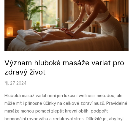
Význam hluboké masáže varlat pro
zdravý život
říj, 27 2024
Hluboká masáž varlat není jen luxusní wellness metodou, ale
může mít i přínosné účinky na celkové zdraví mužů. Pravidelné
masáže mohou pomoci zlepšit krevní oběh, podpořit
hormonální rovnováhu a redukovat stres. Důležité je, aby byla
masáž prováděna správně, což může vést ke zlepšení