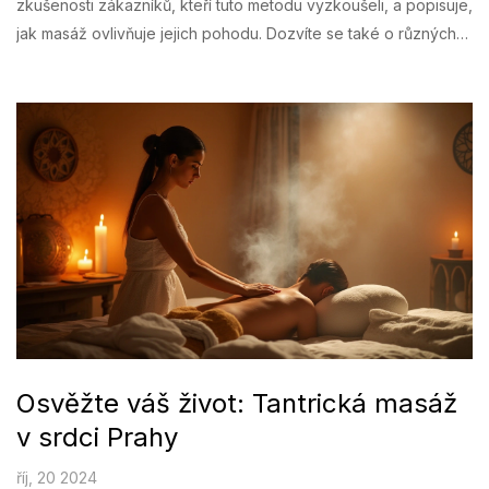
zkušenosti zákazníků, kteří tuto metodu vyzkoušeli, a popisuje,
jak masáž ovlivňuje jejich pohodu. Dozvíte se také o různých
technikách a přínosech této inovativní masážní praxe. Pro
některé představuje ideální způsob, jak si odpočinout a uvolnit
se od každodenního stresu.
Osvěžte váš život: Tantrická masáž
v srdci Prahy
říj, 20 2024