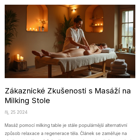
celkové pohody i zdraví mužů. Zde se dozvíte, jak masáž
varlat prospívá nejen tělu, ale i mysli.
Zákaznické Zkušenosti s Masáží na
Milking Stole
říj, 25 2024
Masáž pomocí milking table je stále populárnější alternativní
způsob relaxace a regenerace těla. Článek se zaměřuje na