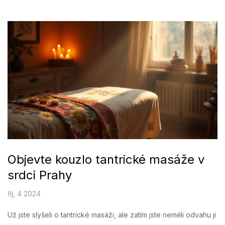
tipy, jak tuto masáž správně provádět. Diskutujeme o tom, proč
se této často opomíjené formě péče o mužské zdraví určitě
vyplatí věnovat pozornost.
Objevte kouzlo tantrické masáže v
srdci Prahy
říj, 4 2024
Už jste slyšeli o tantrické masáži, ale zatím jste neměli odvahu ji