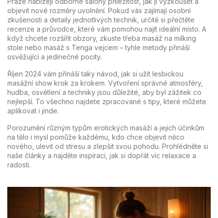
Praze nabízejí odborné salóny příležitost, jak ji vyzkoušet a
objevit nové rozměry uvolnění. Pokud vás zajímají osobní
zkušenosti a detaily jednotlivých technik, určitě si přečtěte
recenze a průvodce, které vám pomohou najít ideální místo. A
když chcete rozšířit obzory, zkuste třeba masáž na milking
stole nebo masáž s Tenga vejcem – tyhle metody přináší
osvěžující a jedinečné pocity.
Říjen 2024 vám přináší taky návod, jak si užít lesbickou
masážní show krok za krokem. Vytvoření správné atmosféry,
hudba, osvětlení a techniky jsou důležité, aby byl zážitek co
nejlepší. To všechno najdete zpracované s tipy, které můžete
aplikovat i jinde.
Porozumění různým typům erotických masáží a jejich účinkům
na tělo i mysl pomůže každému, kdo chce objevit něco
nového, ulevit od stresu a zlepšit svou pohodu. Prohlédněte si
naše články a najděte inspiraci, jak si dopřát víc relaxace a
radosti.