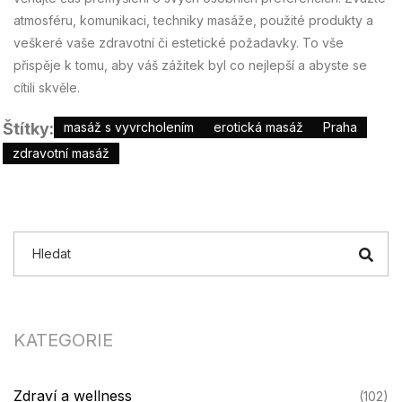
atmosféru, komunikaci, techniky masáže, použité produkty a
veškeré vaše zdravotní či estetické požadavky. To vše
přispěje k tomu, aby váš zážitek byl co nejlepší a abyste se
cítili skvěle.
Štítky:
masáž s vyvrcholením
erotická masáž
Praha
zdravotní masáž
KATEGORIE
Zdraví a wellness
(102)