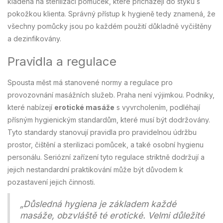
kladena na sterilizaci pomůcek, které přicházejí do styku s
pokožkou klienta. Správný přístup k hygieně tedy znamená, že
všechny pomůcky jsou po každém použití důkladně vyčištěny
a dezinfikovány.
Pravidla a regulace
Spousta měst má stanovené normy a regulace pro
provozovnání masážních služeb. Praha není výjimkou. Podniky,
které nabízejí
erotické masáže
s vyvrcholením, podléhají
přísným hygienickým standardům, které musí být dodržovány.
Tyto standardy stanovují pravidla pro pravidelnou údržbu
prostor, čištění a sterilizaci pomůcek, a také osobní hygienu
personálu. Seriózní zařízení tyto regulace striktně dodržují a
jejich nestandardní praktikování může být důvodem k
pozastavení jejich činnosti.
„Důsledná hygiena je základem každé
masáže, obzvláště té erotické. Velmi důležité