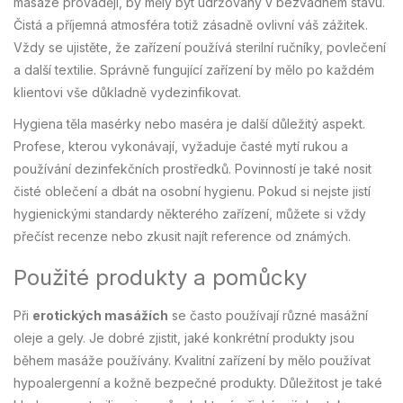
masáže provádějí, by měly být udržovány v bezvadném stavu.
Čistá a příjemná atmosféra totiž zásadně ovlivní váš zážitek.
Vždy se ujistěte, že zařízení používá sterilní ručníky, povlečení
a další textilie. Správně fungující zařízení by mělo po každém
klientovi vše důkladně vydezinfikovat.
Hygiena těla masérky nebo maséra je další důležitý aspekt.
Profese, kterou vykonávají, vyžaduje časté mytí rukou a
používání dezinfekčních prostředků. Povinností je také nosit
čisté oblečení a dbát na osobní hygienu. Pokud si nejste jistí
hygienickými standardy některého zařízení, můžete si vždy
přečíst recenze nebo zkusit najít reference od známých.
Použité produkty a pomůcky
Při
erotických masážích
se často používají různé masážní
oleje a gely. Je dobré zjistit, jaké konkrétní produkty jsou
během masáže používány. Kvalitní zařízení by mělo používat
hypoalergenní a kožně bezpečné produkty. Důležitost je také