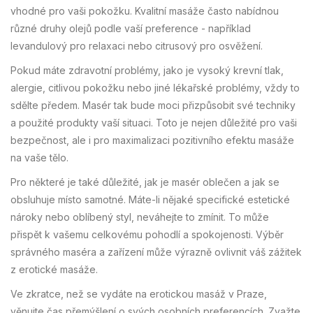
vhodné pro vaši pokožku. Kvalitní masáže často nabídnou
různé druhy olejů podle vaší preference - například
levandulový pro relaxaci nebo citrusový pro osvěžení.
Pokud máte zdravotní problémy, jako je vysoký krevní tlak,
alergie, citlivou pokožku nebo jiné lékařské problémy, vždy to
sdělte předem. Masér tak bude moci přizpůsobit své techniky
a použité produkty vaší situaci. Toto je nejen důležité pro vaši
bezpečnost, ale i pro maximalizaci pozitivního efektu masáže
na vaše tělo.
Pro některé je také důležité, jak je masér oblečen a jak se
obsluhuje místo samotné. Máte-li nějaké specifické estetické
nároky nebo oblíbený styl, neváhejte to zmínit. To může
přispět k vašemu celkovému pohodlí a spokojenosti. Výběr
správného maséra a zařízení může výrazně ovlivnit váš zážitek
z erotické masáže.
Ve zkratce, než se vydáte na erotickou masáž v Praze,
věnujte čas přemýšlení o svých osobních preferencích. Zvažte