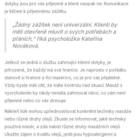
dotyky jsou pro vás příjemné a které naopak ne. Komunikace
je klíčem k příjemnému zážitku.
„Žádný zážitek není univerzální. Klienti by
měli otevřeně mluvit o svých potřebách a
přáních,“ říká psycholožka Kateřina
Nováková.
Jelikož se jedná o službu zahrnující intimní dotyky, je
přirozené, že každý má své hranice. Je naprosto v pořádku
stanovit si hranice a říci masérovi, co je pro vás přijatelné.
Vždy byste měli cítit, že máte kontrolu nad situací. Masáž s
vyvrcholením by nikdy neměla zahrnovat něco, co vám není
příjemné nebo co vás stresuje.
Někteří lidé mohou upřednostňovat konkrétní techniky masáže
nebo různé druhy olejů. Zkuste se informovat, jaké techniky
používá masér, a zda nabízí různé druhy masážních olejů.
Ukažte zájem o kvalitu olejů, jestli jsou hypoalergenní a