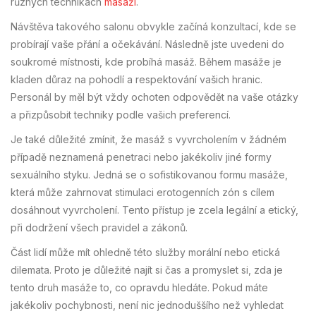
různých technikách
masáží
.
Návštěva takového salonu obvykle začíná konzultací, kde se
probírají vaše přání a očekávání. Následně jste uvedeni do
soukromé místnosti, kde probíhá masáž. Během masáže je
kladen důraz na pohodlí a respektování vašich hranic.
Personál by měl být vždy ochoten odpovědět na vaše otázky
a přizpůsobit techniky podle vašich preferencí.
Je také důležité zmínit, že masáž s vyvrcholením v žádném
případě neznamená penetraci nebo jakékoliv jiné formy
sexuálního styku. Jedná se o sofistikovanou formu masáže,
která může zahrnovat stimulaci erotogenních zón s cílem
dosáhnout vyvrcholení. Tento přístup je zcela legální a etický,
při dodržení všech pravidel a zákonů.
Část lidí může mít ohledně této služby morální nebo etická
dilemata. Proto je důležité najít si čas a promyslet si, zda je
tento druh masáže to, co opravdu hledáte. Pokud máte
jakékoliv pochybnosti, není nic jednoduššího než vyhledat