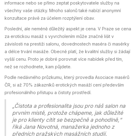
informace nebo se přímo zeptat poskytovatele služby na
všechny vaše otázky. Mnoho salonů také nabízí anonymní
konzultace právě za účelem rozptýlení obav.
Poslední, ale neméně důležitý aspekt je cena. V Praze se cena
za erotickou masáž s vyvrcholením může značně lišit v
závislosti na prestiži salonu, dovednostech maséra či masérky
a délce trvání masáže. Obecně platí, že kvalitní služby si žádají
vyšší cenu. Proto je dobré porovnat více nabídek před tím,
než se rozhodnete, kam půjdete.
Podle nedávného průzkumu, který provedla Asociace masérů
ČR, si až 70% zákazníků erotických masáží cení především
profesionálního přístupu a čistoty prostředí.
„Čistota a profesionalita jsou pro náš salon na
prvním místě, protože chápeme, jak důležité
je pro klienty cítit se bezpečně a pohodlně,“
říká Jana Novotná, manažerka jednoho z
předních pražských masážních studií.