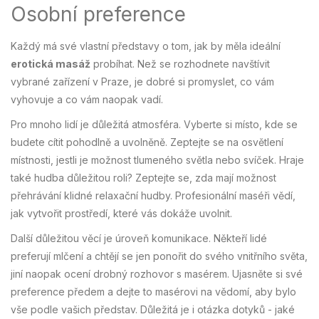
Osobní preference
Každý má své vlastní představy o tom, jak by měla ideální
erotická masáž
probíhat. Než se rozhodnete navštívit
vybrané zařízení v Praze, je dobré si promyslet, co vám
vyhovuje a co vám naopak vadí.
Pro mnoho lidí je důležitá atmosféra. Vyberte si místo, kde se
budete cítit pohodlně a uvolněně. Zeptejte se na osvětlení
místnosti, jestli je možnost tlumeného světla nebo svíček. Hraje
také hudba důležitou roli? Zeptejte se, zda mají možnost
přehrávání klidné relaxační hudby. Profesionální maséři vědí,
jak vytvořit prostředí, které vás dokáže uvolnit.
Další důležitou věcí je úroveň komunikace. Někteří lidé
preferují mlčení a chtějí se jen ponořit do svého vnitřního světa,
jiní naopak ocení drobný rozhovor s masérem. Ujasněte si své
preference předem a dejte to masérovi na vědomí, aby bylo
vše podle vašich představ. Důležitá je i otázka dotyků - jaké