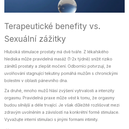
Terapeutické benefity vs.
Sexuální zážitky
Hluboká stimulace prostaty má dvě tváře. Z lékařského
hlediska může pravidelná masáž (1-2x týdně) snížit riziko
zánětů prostaty a zlepšit močení. Odborníci potvrzují, že
uvolňování stagnující tekutiny pomáhá mužům s chronickými
bolestmi v oblasti pánevního dna.
Za druhé, mnoho mužů hlásí zvýšení vytrvalosti a intenzity
orgasmu. Pravidelná praxe může vést k tomu, že orgasmy
budou silnější a déle trvající. Je však důležité rozlišovat mezi
zdravým uvolněním a závislostí na konkrétní formě stimulace.
Vyvažujte interní stimulaci s jinými formami intimity.