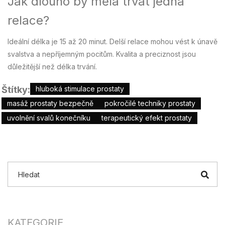
Jak dlouho by měla trvat jedna
relace?
Ideální délka je 15 až 20 minut. Delší relace mohou vést k únavě
svalstva a nepříjemným pocitům. Kvalita a preciznost jsou
důležitější než délka trvání.
Štítky:
hluboká stimulace prostaty
masáž prostaty bezpečně
pokročilé techniky prostaty
uvolnění svalů konečníku
terapeutický efekt prostaty
KATEGORIE