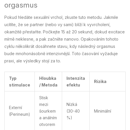
orgasmus
Pokud hledáte sexuální vrchol, zkuste tuto metodu. Jakmile
ucítíte, že se partner (nebo vy sami) blíží k vyvrcholení,
okamžitě přestaňte. Počkejte 15 až 20 sekund, dokud excitace
mírně neklesne, a pak začněte nanovo. Opakováním tohoto
cyklu několikrát dosáhnete stavu, kdy následný orgasmus
bude mnohonásobně intenzivnější. Toto časování vyžaduje
praxi, ale výsledky stojí za to.
Typ
Hloubka
Intenzita
Rizika
stimulace
/ Metoda
efektu
Stisk
mezi
Nízká
Externí
šourkem
(30-40
Minimální
(Perineum)
a análním
%)
otvorem