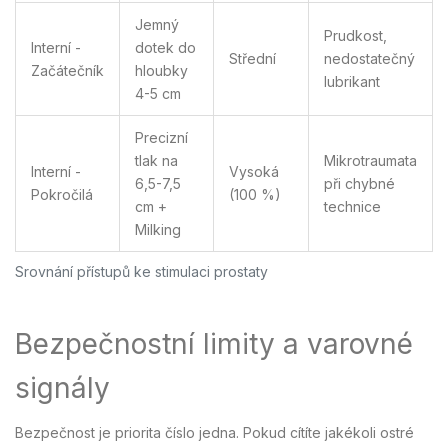
Jemný
Prudkost,
Interní -
dotek do
Střední
nedostatečný
Začátečník
hloubky
lubrikant
4-5 cm
Precizní
tlak na
Mikrotraumata
Interní -
Vysoká
6,5-7,5
při chybné
Pokročilá
(100 %)
cm +
technice
Milking
Srovnání přístupů ke stimulaci prostaty
Bezpečnostní limity a varovné
signály
Bezpečnost je priorita číslo jedna. Pokud cítíte jakékoli ostré