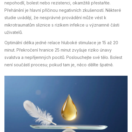
nepohodlí, bolest nebo rezistenci, okamžitě přestaňte.
Přehánění je hlavní příčinou negativních zkušeností. Některé
studie uvádějí, že nesprávné provádění může vést k
mikrotraumatům sliznice s rizikem infekce u významné části
uživatelů.
Optimální délka jedné relace hluboké stimulace je 15 až 20
minut. Překročení hranice 25 minut zvyšuje riziko únavy
svalstva a nepříjemných pocitů. Poslouchejte své tělo. Bolest
není součástí procesu; pokud tam je, něco dělíte špatně.