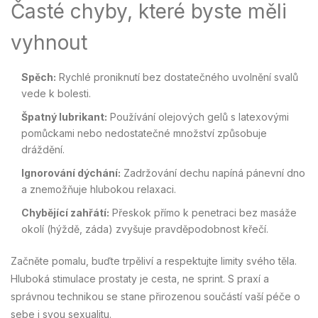
Časté chyby, které byste měli
vyhnout
Spěch:
Rychlé proniknutí bez dostatečného uvolnění svalů
vede k bolesti.
Špatný lubrikant:
Používání olejových gelů s latexovými
pomůckami nebo nedostatečné množství způsobuje
dráždění.
Ignorování dýchání:
Zadržování dechu napíná pánevní dno
a znemožňuje hlubokou relaxaci.
Chybějící zahřátí:
Přeskok přímo k penetraci bez masáže
okolí (hýždě, záda) zvyšuje pravděpodobnost křečí.
Začněte pomalu, buďte trpěliví a respektujte limity svého těla.
Hluboká stimulace prostaty je cesta, ne sprint. S praxí a
správnou technikou se stane přirozenou součástí vaší péče o
sebe i svou sexualitu.