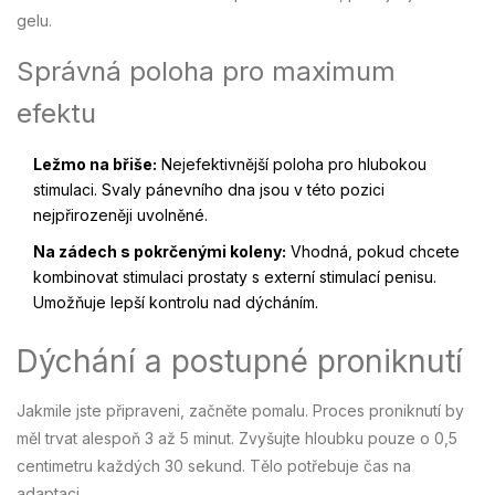
gelu.
Správná poloha pro maximum
efektu
Ležmo na břiše:
Nejefektivnější poloha pro hlubokou
stimulaci. Svaly pánevního dna jsou v této pozici
nejpřirozeněji uvolněné.
Na zádech s pokrčenými koleny:
Vhodná, pokud chcete
kombinovat stimulaci prostaty s externí stimulací penisu.
Umožňuje lepší kontrolu nad dýcháním.
Dýchání a postupné proniknutí
Jakmile jste připraveni, začněte pomalu. Proces proniknutí by
měl trvat alespoň 3 až 5 minut. Zvyšujte hloubku pouze o 0,5
centimetru každých 30 sekund. Tělo potřebuje čas na
adaptaci.