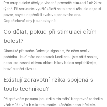
Pro terapeutické účely je vhodné provádět stimulaci 1 až 2krát
týdně. Při sexuálním využití záleží na toleranci těla, ale dejte si
pozor, abyste nepřetížili svalstvo pánevního dna.
Odpočinkové dny jsou nezbytné.
Co dělat, pokud při stimulaci cítím
bolest?
Okamžitě přestaňte. Bolest je signálem, že něco není v
pořádku - buď máte nedostatek lubrikantu, jste příliš napjatí,
nebo jste zasáhli citlivou oblast. Nikdy bolest nepřehlížejte,
hrozí zranění sliznice.
Existují zdravotní rizika spojená s
touto technikou?
Při správném postupu jsou rizika minimální. Nesprávná technika
však může vést k mikrotraumatům, zánětům nebo infekcím.