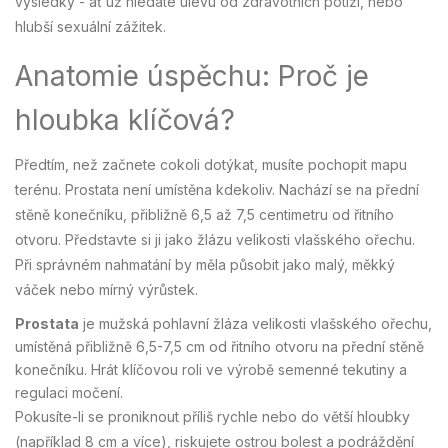
výsledky - ať už hledáte úlevu od zdravotních potíží, nebo
hlubší sexuální zážitek.
Anatomie úspěchu: Proč je
hloubka klíčová?
Předtím, než začnete cokoli dotýkat, musíte pochopit mapu
terénu. Prostata není umístěna kdekoliv. Nachází se na přední
stěně konečníku, přibližně 6,5 až 7,5 centimetru od řitního
otvoru. Představte si ji jako žlázu velikosti vlašského ořechu.
Při správném nahmatání by měla působit jako malý, měkký
váček nebo mírný výrůstek.
Prostata
je
mužská pohlavní žláza velikosti vlašského ořechu,
umístěná přibližně 6,5-7,5 cm od řitního otvoru na přední stěně
konečníku. Hrát klíčovou roli ve výrobě semenné tekutiny a
regulaci močení.
Pokusíte-li se proniknout příliš rychle nebo do větší hloubky
(například 8 cm a více), riskujete ostrou bolest a podráždění