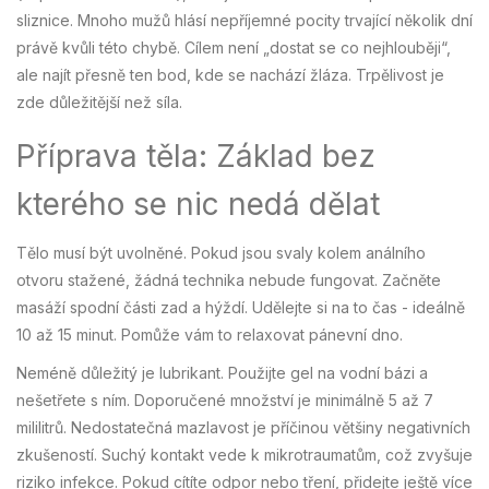
sliznice. Mnoho mužů hlásí nepříjemné pocity trvající několik dní
právě kvůli této chybě. Cílem není „dostat se co nejhlouběji“,
ale najít přesně ten bod, kde se nachází žláza. Trpělivost je
zde důležitější než síla.
Příprava těla: Základ bez
kterého se nic nedá dělat
Tělo musí být uvolněné. Pokud jsou svaly kolem análního
otvoru stažené, žádná technika nebude fungovat. Začněte
masáží spodní části zad a hýždí. Udělejte si na to čas - ideálně
10 až 15 minut. Pomůže vám to relaxovat pánevní dno.
Neméně důležitý je lubrikant. Použijte gel na vodní bázi a
nešetřete s ním. Doporučené množství je minimálně 5 až 7
mililitrů. Nedostatečná mazlavost je příčinou většiny negativních
zkušeností. Suchý kontakt vede k mikrotraumatům, což zvyšuje
riziko infekce. Pokud cítíte odpor nebo tření, přidejte ještě více