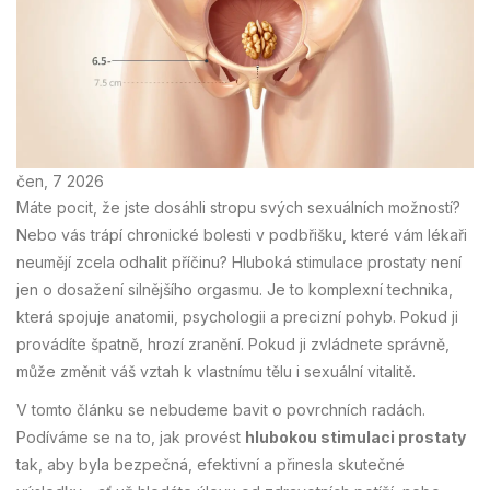
čen, 7 2026
Máte pocit, že jste dosáhli stropu svých sexuálních možností?
Nebo vás trápí chronické bolesti v podbřišku, které vám lékaři
neumějí zcela odhalit příčinu? Hluboká stimulace prostaty není
jen o dosažení silnějšího orgasmu. Je to komplexní technika,
která spojuje anatomii, psychologii a precizní pohyb. Pokud ji
provádíte špatně, hrozí zranění. Pokud ji zvládnete správně,
může změnit váš vztah k vlastnímu tělu i sexuální vitalitě.
V tomto článku se nebudeme bavit o povrchních radách.
Podíváme se na to, jak provést
hlubokou stimulaci prostaty
tak, aby byla bezpečná, efektivní a přinesla skutečné