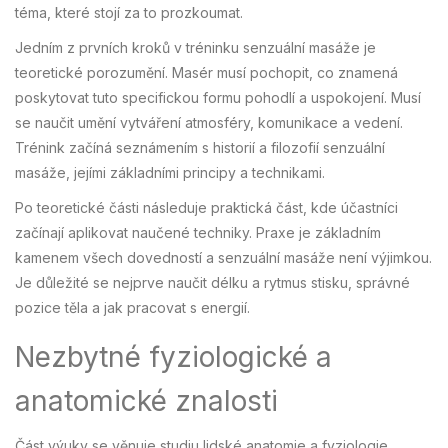
téma, které stojí za to prozkoumat.
Jedním z prvních kroků v tréninku senzuální masáže je
teoretické porozumění. Masér musí pochopit, co znamená
poskytovat tuto specifickou formu pohodlí a uspokojení. Musí
se naučit umění vytváření atmosféry, komunikace a vedení.
Trénink začíná seznámením s historií a filozofií senzuální
masáže, jejími základními principy a technikami.
Po teoretické části následuje praktická část, kde účastníci
začínají aplikovat naučené techniky. Praxe je základním
kamenem všech dovedností a senzuální masáže není výjimkou.
Je důležité se nejprve naučit délku a rytmus stisku, správné
pozice těla a jak pracovat s energií.
Nezbytné fyziologické a
anatomické znalosti
Část výuky se věnuje studiu lidské anatomie a fyziologie.