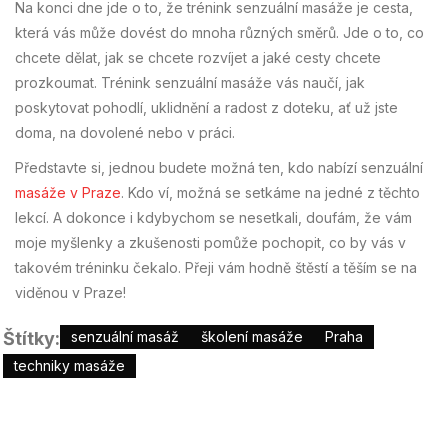
Na konci dne jde o to, že trénink senzuální masáže je cesta,
která vás může dovést do mnoha různých směrů. Jde o to, co
chcete dělat, jak se chcete rozvíjet a jaké cesty chcete
prozkoumat. Trénink senzuální masáže vás naučí, jak
poskytovat pohodlí, uklidnění a radost z doteku, ať už jste
doma, na dovolené nebo v práci.
Představte si, jednou budete možná ten, kdo nabízí senzuální
masáže v Praze
. Kdo ví, možná se setkáme na jedné z těchto
lekcí. A dokonce i kdybychom se nesetkali, doufám, že vám
moje myšlenky a zkušenosti pomůže pochopit, co by vás v
takovém tréninku čekalo. Přeji vám hodně štěstí a těším se na
viděnou v Praze!
Štítky:
senzuální masáž
školení masáže
Praha
techniky masáže