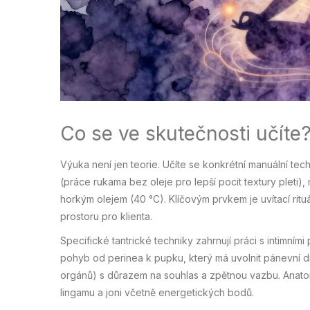
Co se ve skutečnosti učíte
Výuka není jen teorie. Učíte se konkrétní manuální tec
(práce rukama bez oleje pro lepší pocit textury pleti)
horkým olejem (40 °C). Klíčovým prvkem je uvítací ritu
prostoru pro klienta.
Specifické tantrické techniky zahrnují práci s intimními p
pohyb od perinea k pupku, který má uvolnit pánevní dn
orgánů) s důrazem na souhlas a zpětnou vazbu. Anatomic
lingamu a joni včetně energetických bodů.