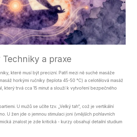
? Techniky a praxe
hniky, které musí být precizní. Patří mezi ně suché masáže
, masáž horkými ručníky (teplota 45-50 °C) a celotělová masáž
ál, který trvá cca 15 minut a slouží k vytvoření bezpečného
artiemi. U mužů se učíte tzv. „Velký tah“, což je vertikální
o. U žen jde o jemnou stimulaci joni (vnějších pohlavních
ká znalost je zde kritická - kurzy obsahují detailní studium