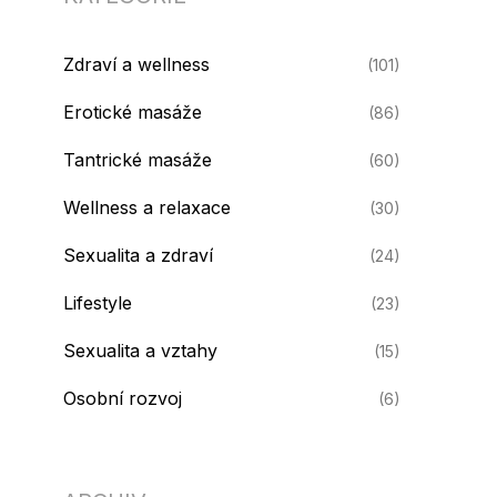
Zdraví a wellness
(101)
Erotické masáže
(86)
Tantrické masáže
(60)
Wellness a relaxace
(30)
Sexualita a zdraví
(24)
Lifestyle
(23)
Sexualita a vztahy
(15)
Osobní rozvoj
(6)