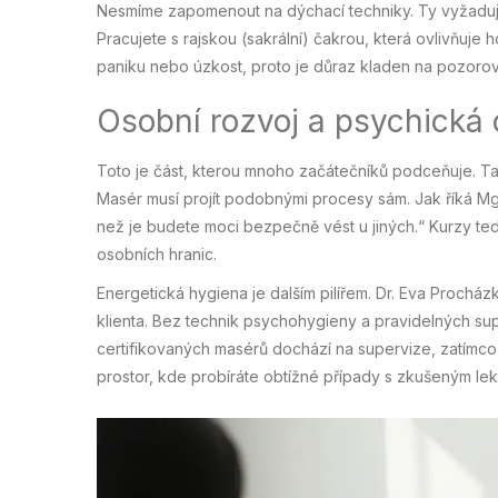
Nesmíme zapomenout na dýchací techniky. Ty vyžadují
Pracujete s rajskou (sakrální) čakrou, která ovlivňuje
paniku nebo úzkost, proto je důraz kladen na pozorová
Osobní rozvoj a psychická 
Toto je část, kterou mnoho začátečníků podceňuje. Tant
Masér musí projít podobnými procesy sám. Jak říká Mgr
než je budete moci bezpečně vést u jiných.“ Kurzy te
osobních hranic.
Energetická hygiena je dalším pilířem. Dr. Eva Procház
klienta. Bez technik psychohygieny a pravidelných su
certifikovaných masérů dochází na supervize, zatímco
prostor, kde probíráte obtížné případy s zkušeným le