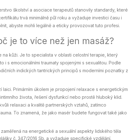
erstvo školství a asociace terapeutů stanovily standardy, které
rtifikátu trvá minimálně půl roku a vyžaduje investici času i
nit, abyste mohli legálně a eticky provozovat tuto profesi.
oč je to více než jen masáž?
na kůži. Je to specialista v oblasti celostní terapie, který
o i s emocionálními traumaty spojenými s sexualitou. Podle
dičních indických tantrických principů s moderními poznatky z
í laici. Primárním úkolem je propojení relaxace s energetickým
í intimního života, řešení dysfunkcí nebo prostě hluboký klid.
vůli relaxaci a kvalitě partnerských vztahů, zatímco
 trauma. To znamená, že jako masér budete fungovat také jako
 zaměřená na energetické a sexuální aspekty lidského těla
hlášky č. 347/2016 Sb. a vyžaduje specifické vzdělání.