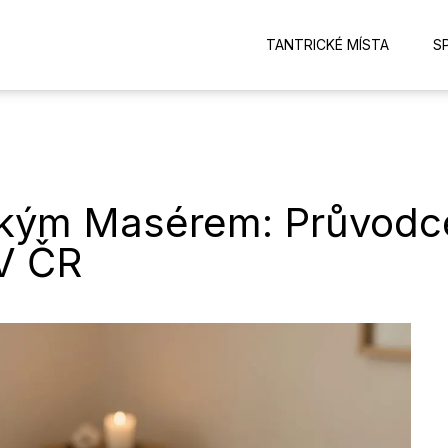
TANTRICKÉ MÍSTA
S
ickým Masérem: Průvodc
 V ČR