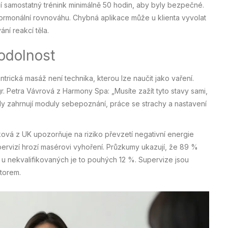
 samostatný trénink minimálně 50 hodin, aby byly bezpečné.
 hormonální rovnováhu. Chybná aplikace může u klienta vyvolat
ní reakcí těla.
odolnost
rická masáž není technika, kterou lze naučit jako vaření.
. Petra Vávrová z Harmony Spa: „Musíte zažít tyto stavy sami,
dy zahrnují moduly sebepoznání, práce se strachy a nastavení
ková z UK upozorňuje na riziko převzetí negativní energie
pervizí hrozí masérovi vyhoření. Průzkumy ukazují, že 89 %
 u nekvalifikovaných je to pouhých 12 %. Supervize jsou
ktorem.