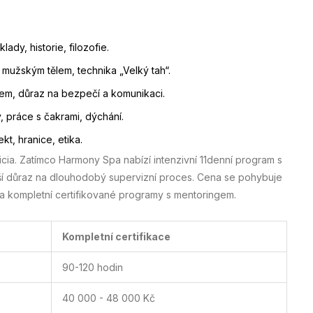
ady, historie, filozofie.
 mužským tělem, technika „Velký tah“.
em, důraz na bezpečí a komunikaci.
, práce s čakrami, dýchání.
t, hranice, etika.
icia. Zatímco Harmony Spa nabízí intenzivní 11denní program s
ětší důraz na dlouhodobý supervizní proces. Cena se pohybuje
a kompletní certifikované programy s mentoringem.
Kompletní certifikace
90-120 hodin
40 000 - 48 000 Kč