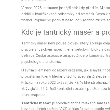
V roce 2026 je situace jasnější než kdy předtím. Minist
oddělují kvalifikované odborníky od amatérů. Cesta k ce
financí. Pojďme se podívat na to, co všechno musíte spl
Kdo je tantrický masér a pr
Tantrický masér není pouze člověk, který aplikuje oleje 
pracuje s fyzickým napětím, energetickými bloky a čast
definice České asociace terapeutů jde o kombinaci tra
psychologie a anatomie.
Hlavním cílem není dosažení orgasmu, jak si myslí mnoz
pročištěním. Klienti hledají u těchto specialistů zlepšen
Průzkum z roku 2022 ukázal, že 78 % klientů přichází k
zbývajících 22 % řeší konkrétní sexuální potíže nebo
druh terapeuta.
Tantrická masáž
je
speciální forma relaxační masáže
bez sexuálních služeb
. V ČR je klasifikována podle vy