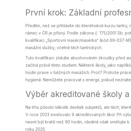
První krok: Základní profesn
Předtím, než se přihlásíte do kteréhokoli kurzu tantry
rámec v ČR je přísný. Podle zákona č. 175/2001 Sb. po
kvalifikaci „Sportovní masér/masérka“ (kód 69-037-M
masážní služby, včetně těch tantrických.
Tuto kvalifikaci získáte absolvováním zkoušky před 
začíná právě tímto studiem. Některé školy, jako napřík
hodin praxe v běžných masážích. Proč? Protože práce s 
hygieně. Nemůžete pracovat s energií, pokud neznát
Výběr akreditované školy a
Na trhu působí několik desítek subjektů, ale těch, kt
V roce 2023 existovalo 9 akreditovaných škol. Při výbě
nesmí být kratší než 90 hodin, ideálně však směřujte 
roku 2025.