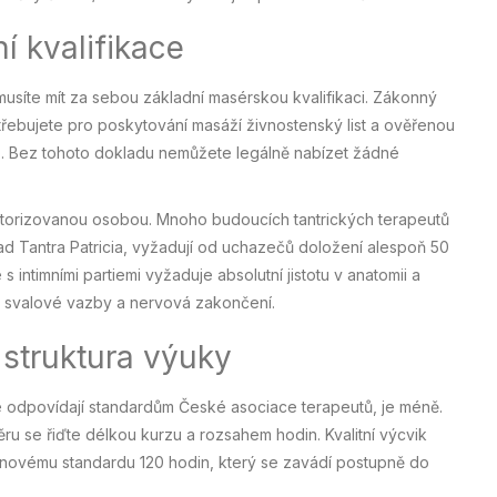
í kvalifikace
, musíte mít za sebou základní masérskou kvalifikaci. Zákonný
třebujete pro poskytování masáží živnostenský list a ověřenou
). Bez tohoto dokladu nemůžete legálně nabízet žádné
autorizovanou osobou. Mnoho budoucích tantrických terapeutů
lad
Tantra Patricia
, vyžadují od uchazečů doložení alespoň 50
intimními partiemi vyžaduje absolutní jistotu v anatomii a
e svalové vazby a nervová zakončení.
 struktura výuky
eré odpovídají standardům České asociace terapeutů, je méně.
ru se řiďte délkou kurzu a rozsahem hodin. Kvalitní výcvik
k novému standardu 120 hodin, který se zavádí postupně do