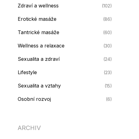
Zdraví a wellness
(102)
Erotické masáže
(86)
Tantrické masáže
(60)
Wellness a relaxace
(30)
Sexualita a zdraví
(24)
Lifestyle
(23)
Sexualita a vztahy
(15)
Osobní rozvoj
(6)
ARCHIV