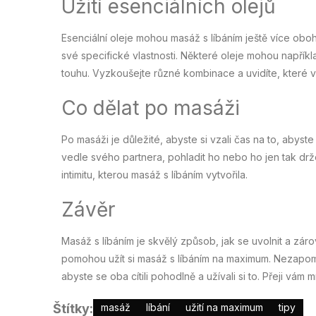
Užití esenciálních olejů
Esenciální oleje mohou masáž s líbáním ještě více oboh
své specifické vlastnosti. Některé oleje mohou napříkl
touhu. Vyzkoušejte různé kombinace a uvidíte, které v
Co dělat po masáži
Po masáži je důležité, abyste si vzali čas na to, abyste
vedle svého partnera, pohladit ho nebo ho jen tak držet
intimitu, kterou masáž s líbáním vytvořila.
Závěr
Masáž s líbáním je skvělý způsob, jak se uvolnit a zár
pomohou užít si masáž s líbáním na maximum. Nezapome
abyste se oba cítili pohodlně a užívali si to. Přeji vám
Štítky:
masáž
líbání
užití na maximum
tipy