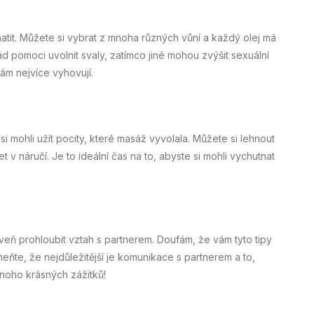
atit. Můžete si vybrat z mnoha různých vůní a každý olej má
ad pomoci uvolnit svaly, zatímco jiné mohou zvýšit sexuální
ám nejvíce vyhovují.
 si mohli užít pocity, které masáž vyvolala. Můžete si lehnout
 v náručí. Je to ideální čas na to, abyste si mohli vychutnat
oveň prohloubit vztah s partnerem. Doufám, že vám tyto tipy
ňte, že nejdůležitější je komunikace s partnerem a to,
 mnoho krásných zážitků!