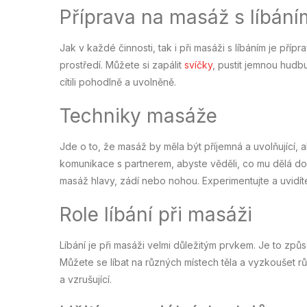
Příprava na masáž s líbání
Jak v každé činnosti, tak i při masáži s líbáním je přípr
prostředí. Můžete si zapálit
svíčky
, pustit jemnou hudb
cítili pohodlně a uvolněně.
Techniky masáže
Jde o to, že masáž by měla být příjemná a uvolňující, a
komunikace s partnerem, abyste věděli, co mu dělá dob
masáž hlavy, zádí nebo nohou. Experimentujte a uvidí
Role líbání při masáži
Líbání je při masáži velmi důležitým prvkem. Je to způso
Můžete se líbat na různých místech těla a vyzkoušet rů
a vzrušující.