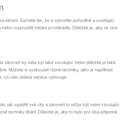
m
ava klíčem. Začněte tím, že si vytvoříte pohodlné a uvolňující
u nebo rozprostřít hebké prostěradlo. Důležité je, aby se oba
le zároveň by měla být také vzrušující. Velmi důležitá je také
ře. Můžete si vyzkoušet různé techniky, jako je například
te, co vám oběma nejvíce vyhovuje.
b, jak vyjádřit své city a zároveň to může být velmi vzrušující.
zné techniky líbání. Důležité je, aby to bylo pro oba příjemné