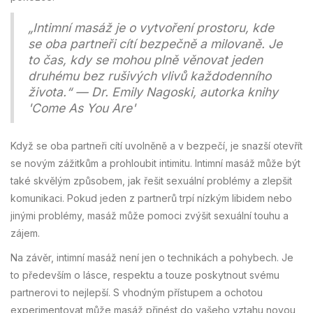
„Intimní masáž je o vytvoření prostoru, kde
se oba partneři cítí bezpečně a milovaně. Je
to čas, kdy se mohou plně věnovat jeden
druhému bez rušivých vlivů každodenního
života.“ — Dr. Emily Nagoski, autorka knihy
'Come As You Are'
Když se oba partneři cítí uvolněně a v bezpečí, je snazší otevřít
se novým zážitkům a prohloubit intimitu. Intimní masáž může být
také skvělým způsobem, jak řešit sexuální problémy a zlepšit
komunikaci. Pokud jeden z partnerů trpí nízkým libidem nebo
jinými problémy, masáž může pomoci zvýšit sexuální touhu a
zájem.
Na závěr, intimní masáž není jen o technikách a pohybech. Je
to především o lásce, respektu a touze poskytnout svému
partnerovi to nejlepší. S vhodným přístupem a ochotou
experimentovat může masáž přinést do vašeho vztahu novou