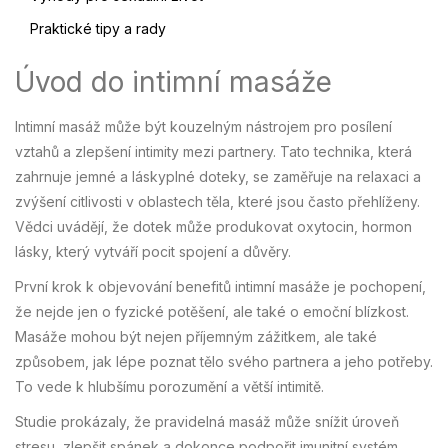
Praktické tipy a rady
Úvod do intimní masáže
Intimní masáž může být kouzelným nástrojem pro posílení
vztahů a zlepšení intimity mezi partnery. Tato technika, která
zahrnuje jemné a láskyplné doteky, se zaměřuje na relaxaci a
zvýšení citlivosti v oblastech těla, které jsou často přehlíženy.
Vědci uvádějí, že dotek může produkovat oxytocin, hormon
lásky, který vytváří pocit spojení a důvěry.
První krok k objevování benefitů intimní masáže je pochopení,
že nejde jen o fyzické potěšení, ale také o emoční blízkost.
Masáže mohou být nejen příjemným zážitkem, ale také
způsobem, jak lépe poznat tělo svého partnera a jeho potřeby.
To vede k hlubšímu porozumění a větší intimitě.
Studie prokázaly, že pravidelná masáž může snížit úroveň
stresu, zlepšit spánek a dokonce podpořit imunitní systém.