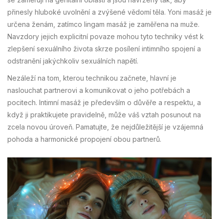
přinesly hluboké uvolnění a zvýšené vědomí těla. Yoni masáž je
určena ženám, zatímco lingam masáž je zaměřena na muže.
Navzdory jejich explicitní povaze mohou tyto techniky vést k
zlepšení sexuálního života skrze posílení intimního spojení a
odstranění jakýchkoliv sexuálních napětí.
Nezáleží na tom, kterou technikou začnete, hlavní je
naslouchat partnerovi a komunikovat o jeho potřebách a
pocitech. Intimní masáž je především o důvěře a respektu, a
když ji praktikujete pravidelně, může váš vztah posunout na
zcela novou úroveň. Pamatujte, že nejdůležitější je vzájemná
pohoda a harmonické propojení obou partnerů.