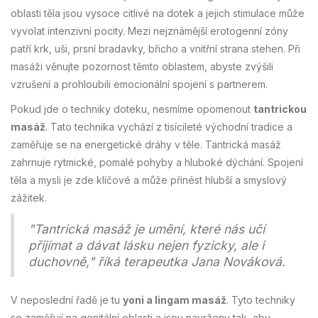
oblasti těla jsou vysoce citlivé na dotek a jejich stimulace může
vyvolat intenzivní pocity. Mezi nejznámější erotogenní zóny
patří krk, uši, prsní bradavky, břicho a vnitřní strana stehen. Při
masáži věnujte pozornost těmto oblastem, abyste zvýšili
vzrušení a prohloubili emocionální spojení s partnerem.
Pokud jde o techniky doteku, nesmíme opomenout
tantrickou
masáž
. Tato technika vychází z tisícileté východní tradice a
zaměřuje se na energetické dráhy v těle. Tantrická masáž
zahrnuje rytmické, pomalé pohyby a hluboké dýchání. Spojení
těla a mysli je zde klíčové a může přinést hlubší a smyslový
zážitek.
"Tantrická masáž je umění, které nás učí
přijímat a dávat lásku nejen fyzicky, ale i
duchovně," říká terapeutka Jana Nováková.
V neposlední řadě je tu
yoni a lingam masáž
. Tyto techniky
se zaměřují na genitální oblasti a jsou navrženy tak, aby