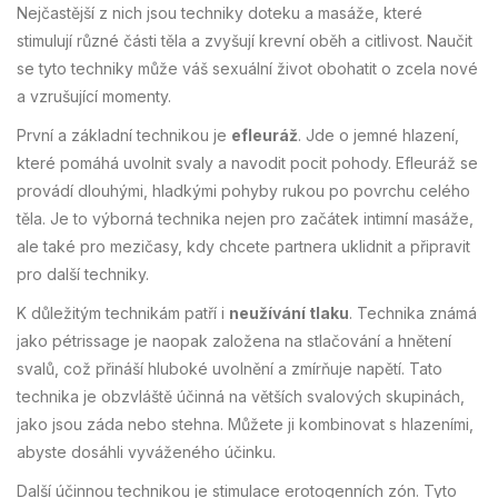
Nejčastější z nich jsou techniky doteku a masáže, které
stimulují různé části těla a zvyšují krevní oběh a citlivost. Naučit
se tyto techniky může váš sexuální život obohatit o zcela nové
a vzrušující momenty.
První a základní technikou je
efleuráž
. Jde o jemné hlazení,
které pomáhá uvolnit svaly a navodit pocit pohody. Efleuráž se
provádí dlouhými, hladkými pohyby rukou po povrchu celého
těla. Je to výborná technika nejen pro začátek intimní masáže,
ale také pro mezičasy, kdy chcete partnera uklidnit a připravit
pro další techniky.
K důležitým technikám patří i
neužívání tlaku
. Technika známá
jako pétrissage je naopak založena na stlačování a hnětení
svalů, což přináší hluboké uvolnění a zmírňuje napětí. Tato
technika je obzvláště účinná na větších svalových skupinách,
jako jsou záda nebo stehna. Můžete ji kombinovat s hlazeními,
abyste dosáhli vyváženého účinku.
Další účinnou technikou je stimulace erotogenních zón. Tyto