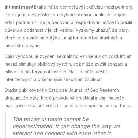
Intimní masáž
také může pomoci zvýšit důvěru mezi partnery.
Dotek je mocný nástroj pro vytváření emocionálních spojení.
Když partner cítí, že je pečován a respektován, může to posílit
důvěru a oddanost v jejich vztahu. Výzkumy ukazují, že páry,
které se pravidelně dotýkají, mají tendenci být šťastnější a
méně stresované.
Další výhodou je zvýšení sexuálního vzrušení a citlivosti. Intimní
masáž stimuluje oběhový systém, což může zvýšit senzaci a
citlivost v některých oblastech těla. To může vést k
intenzivnějším a příjemnějším sexuálním zážitkům.
Studie publikovaná v časopise Journal of Sex Research
ukazuje, že páry, které pravidelně praktikují intimní masáže,
mají lepší sexuální život a cítí se více napojeni na své partnery.
The power of touch cannot be
underestimated. It can change the way we
interact and connect with each other in