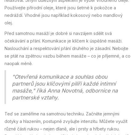
relaxovat. Jiným důležitým aspektem je výběr vhodného oleje.
Používejte přírodní oleje, které jsou šetrné k pokožce a
nedráždí. Vhodné jsou například kokosový nebo mandlový
olej.
Před samotnou masáží je dobré si navzájem sdělit svá
očekávání a přání. Komunikace je klíčem k úspěšné masáži.
Naslouchání a respektování přání druhého je zásadní. Nebojte
se ptát na zpětnou vazbu během masáže – co je příjemné, a co
naopak méně.
"Otevřená komunikace a souhlas obou
partnerů jsou klíčovými pilíři každé intimní
masáže," říká Anna Novotná, odbornice na
partnerské vztahy.
Teď se zaměříme na samotnou techniku. Začněte jemnými
dotyky a hlazením, postupně zvyšujte intenzitu. Můžete využít
různé části rukou – nejen dlaně, ale i prsty a hřbety rukou.