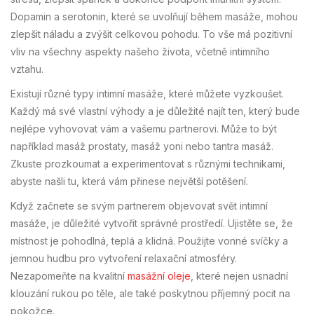
Dopamin a serotonin, které se uvolňují během masáže, mohou
zlepšit náladu a zvýšit celkovou pohodu. To vše má pozitivní
vliv na všechny aspekty našeho života, včetně intimního
vztahu.
Existují různé typy intimní masáže, které můžete vyzkoušet.
Každý má své vlastní výhody a je důležité najít ten, který bude
nejlépe vyhovovat vám a vašemu partnerovi. Může to být
například masáž prostaty, masáž yoni nebo tantra masáž.
Zkuste prozkoumat a experimentovat s různými technikami,
abyste našli tu, která vám přinese největší potěšení.
Když začnete se svým partnerem objevovat svět intimní
masáže, je důležité vytvořit správné prostředí. Ujistěte se, že
místnost je pohodlná, teplá a klidná. Použijte vonné svíčky a
jemnou hudbu pro vytvoření relaxační atmosféry.
Nezapomeňte na kvalitní
masážní oleje
, které nejen usnadní
klouzání rukou po těle, ale také poskytnou příjemný pocit na
pokožce.