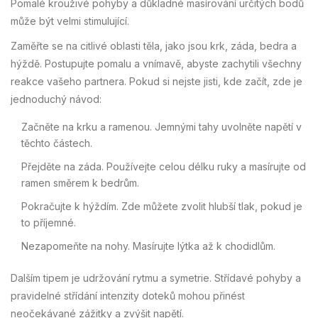
Pomalé krouživé pohyby a důkladné masírování určitých bodů
může být velmi stimulující.
Zaměřte se na citlivé oblasti těla, jako jsou krk, záda, bedra a
hýždě. Postupujte pomalu a vnímavě, abyste zachytili všechny
reakce vašeho partnera. Pokud si nejste jisti, kde začít, zde je
jednoduchý návod:
Začněte na krku a ramenou. Jemnými tahy uvolněte napětí v
těchto částech.
Přejděte na záda. Používejte celou délku ruky a masírujte od
ramen směrem k bedrům.
Pokračujte k hýždím. Zde můžete zvolit hlubší tlak, pokud je
to příjemné.
Nezapomeňte na nohy. Masírujte lýtka až k chodidlům.
Dalším tipem je udržování rytmu a symetrie. Střídavé pohyby a
pravidelné střídání intenzity doteků mohou přinést
neočekávané zážitky a zvýšit napětí.