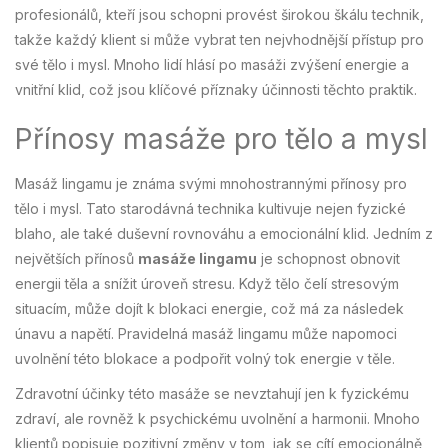
profesionálů, kteří jsou schopni provést širokou škálu technik,
takže každý klient si může vybrat ten nejvhodnější přístup pro
své tělo i mysl. Mnoho lidí hlásí po masáži zvýšení energie a
vnitřní klid, což jsou klíčové příznaky účinnosti těchto praktik.
Přínosy masáže pro tělo a mysl
Masáž lingamu je známa svými mnohostrannými přínosy pro
tělo i mysl. Tato starodávná technika kultivuje nejen fyzické
blaho, ale také duševní rovnováhu a emocionální klid. Jedním z
největších přínosů
masáže lingamu
je schopnost obnovit
energii těla a snížit úroveň stresu. Když tělo čelí stresovým
situacím, může dojít k blokaci energie, což má za následek
únavu a napětí. Pravidelná masáž lingamu může napomoci
uvolnění této blokace a podpořit volný tok energie v těle.
Zdravotní účinky této masáže se nevztahují jen k fyzickému
zdraví, ale rovněž k psychickému uvolnění a harmonii. Mnoho
klientů popisuje pozitivní změny v tom, jak se cítí emocionálně