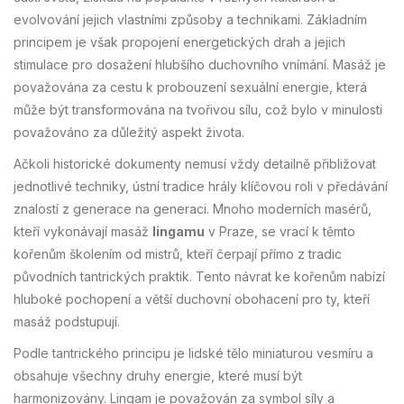
evolvování jejich vlastními způsoby a technikami. Základním
principem je však propojení energetických drah a jejich
stimulace pro dosažení hlubšího duchovního vnímání. Masáž je
považována za cestu k probouzení sexuální energie, která
může být transformována na tvořivou sílu, což bylo v minulosti
považováno za důležitý aspekt života.
Ačkoli historické dokumenty nemusí vždy detailně přibližovat
jednotlivé techniky, ústní tradice hrály klíčovou roli v předávání
znalostí z generace na generaci. Mnoho moderních masérů,
kteří vykonávají masáž
lingamu
v Praze, se vrací k těmto
kořenům školením od mistrů, kteří čerpají přímo z tradic
původních tantrických praktik. Tento návrat ke kořenům nabízí
hluboké pochopení a větší duchovní obohacení pro ty, kteří
masáž podstupují.
Podle tantrického principu je lidské tělo miniaturou vesmíru a
obsahuje všechny druhy energie, které musí být
harmonizovány. Lingam je považován za symbol síly a