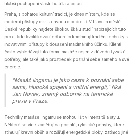
hlubší pochopení vlastního těla a emocí.
Praha, s bohatou kulturní tradicí, je dnes místem, kde se
moderní přístupy mísí s dávnou moudrostí. V hlavním městě
České republiky najdete širokou škálu studií nabízejících tuto
praxi, kde kvalifikovaní odborníci kombinují tradiční techniky s
inovativními přístupy k dosažení maximálního účinku. Klienti
často vyhledávají tuto formu masáže nejen z důvodu fyzické
potřeby, ale také jako prostředek poznání sebe samého a své
energie.
"Masáž lingamu je jako cesta k poznání sebe
sama, hluboké spojení s vnitřní energií," říká
Jan Novák, známý odborník na tantrické
praxe v Praze.
Techniky masáže lingamu se mohou lišit v intenzitě a stylu.
Některé se více zaměřují na pomalé, rytmické pohyby, které
stimulují krevní oběh a rozšiřují energetické bloky, zatímco jiné