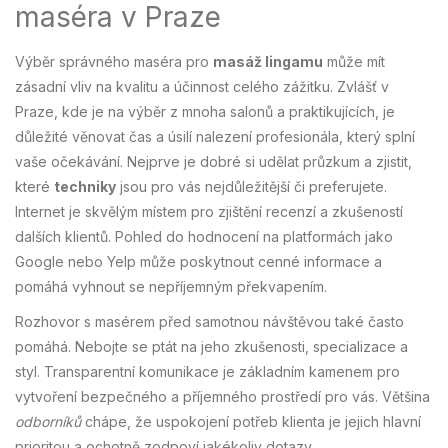
maséra v Praze
Výběr správného maséra pro
masáž lingamu
může mít
zásadní vliv na kvalitu a účinnost celého zážitku. Zvlášť v
Praze, kde je na výběr z mnoha salonů a praktikujících, je
důležité věnovat čas a úsilí nalezení profesionála, který splní
vaše očekávání. Nejprve je dobré si udělat průzkum a zjistit,
které
techniky
jsou pro vás nejdůležitější či preferujete.
Internet je skvělým místem pro zjištění recenzí a zkušeností
dalších klientů. Pohled do hodnocení na platformách jako
Google nebo Yelp může poskytnout cenné informace a
pomáhá vyhnout se nepříjemným překvapením.
Rozhovor s masérem před samotnou návštěvou také často
pomáhá. Nebojte se ptát na jeho zkušenosti, specializace a
styl. Transparentní komunikace je základním kamenem pro
vytvoření bezpečného a příjemného prostředí pro vás. Většina
odborníků
chápe, že uspokojení potřeb klienta je jejich hlavní
prioritou a ochotně zodpoví jakékoliv dotazy.