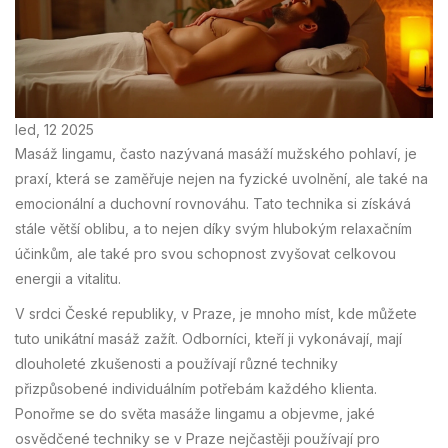
led, 12 2025
Masáž lingamu, často nazývaná masáží mužského pohlaví, je
praxí, která se zaměřuje nejen na fyzické uvolnění, ale také na
emocionální a duchovní rovnováhu. Tato technika si získává
stále větší oblibu, a to nejen díky svým hlubokým relaxačním
účinkům, ale také pro svou schopnost zvyšovat celkovou
energii a vitalitu.
V srdci České republiky, v Praze, je mnoho míst, kde můžete
tuto unikátní masáž zažít. Odborníci, kteří ji vykonávají, mají
dlouholeté zkušenosti a používají různé techniky
přizpůsobené individuálním potřebám každého klienta.
Ponořme se do světa masáže lingamu a objevme, jaké
osvědčené techniky se v Praze nejčastěji používají pro