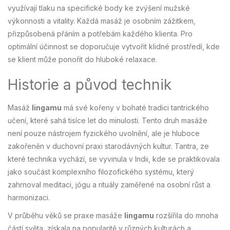
využívají tlaku na specifické body ke zvýšení mužské
výkonnosti a vitality. Každá masáž je osobním zážitkem,
přizpůsobená přáním a potřebám každého klienta. Pro
optimální účinnost se doporučuje vytvořit klidné prostředí, kde
se klient může ponořit do hluboké relaxace.
Historie a původ technik
Masáž
lingamu
má své kořeny v bohaté tradici tantrického
učení, které sahá tisíce let do minulosti. Tento druh masáže
není pouze nástrojem fyzického uvolnění, ale je hluboce
zakořeněn v duchovní praxi starodávných kultur. Tantra, ze
které technika vychází, se vyvinula v Indii, kde se praktikovala
jako součást komplexního filozofického systému, který
zahrnoval meditaci, jógu a rituály zaměřené na osobní růst a
harmonizaci.
V průběhu věků se praxe masáže
lingamu
rozšířila do mnoha
částí světa, získala na popularitě v různých kulturách a