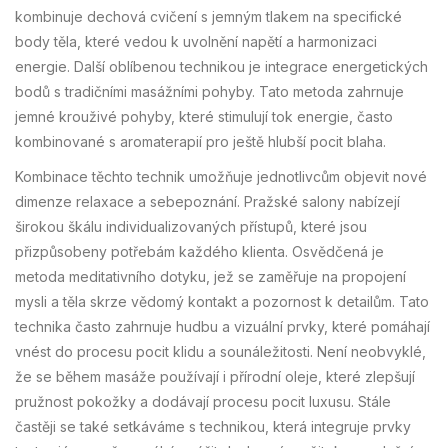
kombinuje dechová cvičení s jemným tlakem na specifické
body těla, které vedou k uvolnění napětí a harmonizaci
energie. Další oblíbenou technikou je integrace energetických
bodů s tradičními masážními pohyby. Tato metoda zahrnuje
jemné krouživé pohyby, které stimulují tok energie, často
kombinované s aromaterapií pro ještě hlubší pocit blaha.
Kombinace těchto technik umožňuje jednotlivcům objevit nové
dimenze relaxace a sebepoznání. Pražské salony nabízejí
širokou škálu individualizovaných přístupů, které jsou
přizpůsobeny potřebám každého klienta. Osvědčená je
metoda meditativního dotyku, jež se zaměřuje na propojení
mysli a těla skrze vědomý kontakt a pozornost k detailům. Tato
technika často zahrnuje hudbu a vizuální prvky, které pomáhají
vnést do procesu pocit klidu a sounáležitosti. Není neobvyklé,
že se během masáže používají i přírodní oleje, které zlepšují
pružnost pokožky a dodávají procesu pocit luxusu. Stále
častěji se také setkáváme s technikou, která integruje prvky