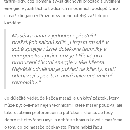
tantra-jógy, což pomáhá zvýšit duchovní prožitek a uvolnění
energie. Využití těchto tradičních i moderních postupů činí z
masáže lingamu v Praze nezapomenutelný zážitek pro
každého.
Masérka Jana z jednoho z předních
pražských salonů sdílí: „Lingam masáž v
sobě spojuje různé dotekové techniky a
energetickou práci, což je klíčové pro
probuzení životní energie v těle klienta.
Největší odměnou je pohled na klienty, kteří
odcházejí s pocitem nově nalezené vnitřní
rovnováhy.“
Je důležité vědět, že každá masáž je unikátní zážitek, který
může být ovlivněn nejen technikami, které masér používá, ale
také osobními preferencemi a potřebami klienta. Je tedy
dobré mít otevřenou mysl a nebát se komunikovat s masérem
o tom, co od masáže očekáváte. Praha nabízí řadu