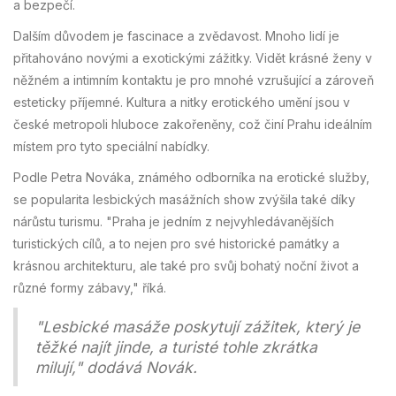
a bezpečí.
Dalším důvodem je fascinace a zvědavost. Mnoho lidí je
přitahováno novými a exotickými zážitky. Vidět krásné ženy v
něžném a intimním kontaktu je pro mnohé vzrušující a zároveň
esteticky příjemné. Kultura a nitky erotického umění jsou v
české metropoli hluboce zakořeněny, což činí Prahu ideálním
místem pro tyto speciální nabídky.
Podle Petra Nováka, známého odborníka na erotické služby,
se popularita lesbických masážních show zvýšila také díky
nárůstu turismu. "Praha je jedním z nejvyhledávanějších
turistických cílů, a to nejen pro své historické památky a
krásnou architekturu, ale také pro svůj bohatý noční život a
různé formy zábavy," říká.
"Lesbické masáže poskytují zážitek, který je
těžké najít jinde, a turisté tohle zkrátka
milují," dodává Novák.