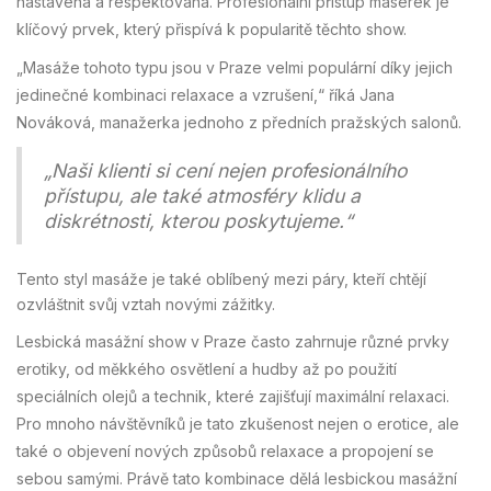
nastavena a respektována. Profesionální přístup masérek je
klíčový prvek, který přispívá k popularitě těchto show.
„Masáže tohoto typu jsou v Praze velmi populární díky jejich
jedinečné kombinaci relaxace a vzrušení,“ říká Jana
Nováková, manažerka jednoho z předních pražských salonů.
„Naši klienti si cení nejen profesionálního
přístupu, ale také atmosféry klidu a
diskrétnosti, kterou poskytujeme.“
Tento styl masáže je také oblíbený mezi páry, kteří chtějí
ozvláštnit svůj vztah novými zážitky.
Lesbická masážní show v Praze často zahrnuje různé prvky
erotiky, od měkkého osvětlení a hudby až po použití
speciálních olejů a technik, které zajišťují maximální relaxaci.
Pro mnoho návštěvníků je tato zkušenost nejen o erotice, ale
také o objevení nových způsobů relaxace a propojení se
sebou samými. Právě tato kombinace dělá lesbickou masážní