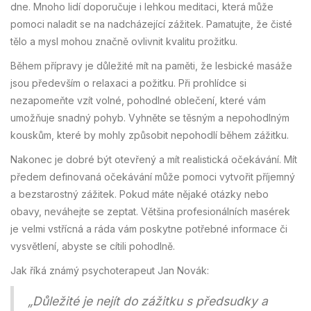
dne. Mnoho lidí doporučuje i lehkou meditaci, která může
pomoci naladit se na nadcházející zážitek. Pamatujte, že čisté
tělo a mysl mohou značně ovlivnit kvalitu prožitku.
Během přípravy je důležité mít na paměti, že lesbické masáže
jsou především o relaxaci a požitku. Při prohlídce si
nezapomeňte vzít volné, pohodlné oblečení, které vám
umožňuje snadný pohyb. Vyhněte se těsným a nepohodlným
kouskům, které by mohly způsobit nepohodlí během zážitku.
Nakonec je dobré být otevřený a mít realistická očekávání. Mít
předem definovaná očekávání může pomoci vytvořit příjemný
a bezstarostný zážitek. Pokud máte nějaké otázky nebo
obavy, neváhejte se zeptat. Většina profesionálních masérek
je velmi vstřícná a ráda vám poskytne potřebné informace či
vysvětlení, abyste se cítili pohodlně.
Jak říká známý psychoterapeut Jan Novák:
„Důležité je nejít do zážitku s předsudky a