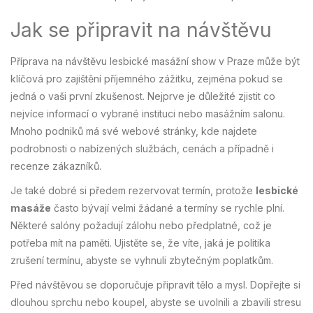
Jak se připravit na návštěvu
Příprava na návštěvu lesbické masážní show v Praze může být
klíčová pro zajištění příjemného zážitku, zejména pokud se
jedná o vaši první zkušenost. Nejprve je důležité zjistit co
nejvíce informací o vybrané instituci nebo masážním salonu.
Mnoho podniků má své webové stránky, kde najdete
podrobnosti o nabízených službách, cenách a případně i
recenze zákazníků.
Je také dobré si předem rezervovat termín, protože
lesbické
masáže
často bývají velmi žádané a termíny se rychle plní.
Některé salóny požadují zálohu nebo předplatné, což je
potřeba mít na paměti. Ujistěte se, že víte, jaká je politika
zrušení termínu, abyste se vyhnuli zbytečným poplatkům.
Před návštěvou se doporučuje připravit tělo a mysl. Dopřejte si
dlouhou sprchu nebo koupel, abyste se uvolnili a zbavili stresu