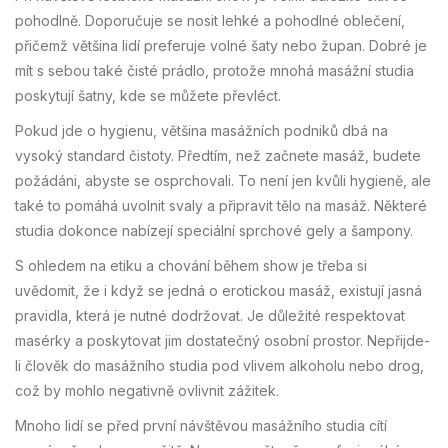
pohodlně. Doporučuje se nosit lehké a pohodlné oblečení,
přičemž většina lidí preferuje volné šaty nebo župan. Dobré je
mít s sebou také čisté prádlo, protože mnohá masážní studia
poskytují šatny, kde se můžete převléct.
Pokud jde o hygienu, většina masážních podniků dbá na
vysoký standard čistoty. Předtím, než začnete masáž, budete
požádáni, abyste se osprchovali. To není jen kvůli hygieně, ale
také to pomáhá uvolnit svaly a připravit tělo na masáž. Některé
studia dokonce nabízejí speciální sprchové gely a šampony.
S ohledem na etiku a chování během show je třeba si
uvědomit, že i když se jedná o erotickou masáž, existují jasná
pravidla, která je nutné dodržovat. Je důležité respektovat
masérky a poskytovat jim dostatečný osobní prostor. Nepřijde-
li člověk do masážního studia pod vlivem alkoholu nebo drog,
což by mohlo negativně ovlivnit zážitek.
Mnoho lidí se před první návštěvou masážního studia cítí