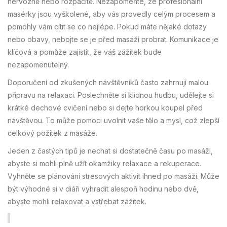
nervózně nebo rozpačitě. Nezapomeňte, že profesionální
masérky jsou vyškolené, aby vás provedly celým procesem a
pomohly vám cítit se co nejlépe. Pokud máte nějaké dotazy
nebo obavy, nebojte se je před masáží probrat. Komunikace je
klíčová a pomůže zajistit, že váš zážitek bude
nezapomenutelný.
Doporučení od zkušených návštěvníků často zahrnují malou
přípravu na relaxaci. Poslechněte si klidnou hudbu, udělejte si
krátké dechové cvičení nebo si dejte horkou koupel před
návštěvou. To může pomoci uvolnit vaše tělo a mysl, což zlepší
celkový požitek z masáže.
Jeden z častých tipů je nechat si dostatečně času po masáži,
abyste si mohli plně užít okamžiky relaxace a rekuperace.
Vyhněte se plánování stresových aktivit ihned po masáži. Může
být výhodné si v diáři vyhradit alespoň hodinu nebo dvě,
abyste mohli relaxovat a vstřebat zážitek.