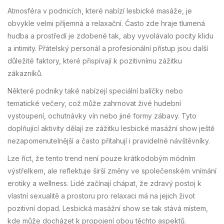
Atmosféra v podnicích, které nabízí lesbické masáže, je
obvykle velmi příjemná a relaxační. Často zde hraje tlumená
hudba a prostředí je zdobené tak, aby vyvolávalo pocity klidu
a intimity. Přátelský personál a profesionální přístup jsou další
důležité faktory, které přispívají k pozitivnímu zážitku
zákazníků.
Některé podniky také nabízejí speciální balíčky nebo
tematické večery, což může zahrnovat živé hudební
vystoupení, ochutnávky vín nebo jiné formy zábavy. Tyto
doplňující aktivity dělají ze zážitku lesbické masážní show ještě
nezapomenutelnější a často přitahují i pravidelné návštěvníky.
Lze říct, že tento trend není pouze krátkodobým módním
výstřelkem, ale reflektuje širší změny ve společenském vnímání
erotiky a wellness. Lidé začínají chápat, že zdravý postoj k
vlastní sexualitě a prostoru pro relaxaci má na jejich život
pozitivní dopad. Lesbická masážní show se tak stává místem,
kde může docházet k propojení obou těchto aspektů.