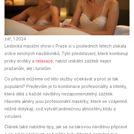
zář, 1 2024
Lesbická masážní show v Praze si v posledních letech získala
srdce mnohých návštěvníků. Tyto představení, které kombinují
prvky erotiky a
relaxace
, nabízí unikátní zážitek nejen
pražanům, ale i turistům.
Co přesně můžeme od této služby očekávat a proč je tak
populární? Především je to kombinace profesionality a intimity,
která dělá z každé návštěvy nezapomenutelný zážitek.
Hlavními aktéry jsou profesionální masérky, které se vzájemně
něžně dotýkají, což vytváří jedinečnou atmosféru klidu a
vzrušení.
Článek také nabídne tipy, jak se na takovou návštěvu připravit