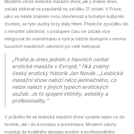
Moderní verze lesbické masážní show, jak ji známe dnes,
začala získávat na popularitě na začátku 21. století. V Praze,
jako ve městě známém svou otevřeností a bohatým kulturním
životem, se tyto služby brzy staly hitem. Přestože zpočátku šlo
o minoritní záležitost, s postupem času se začala více
integrovat do mainstreamu a nyní je běžně dostupná v mnoha
luxusních masážních salonech po celé metropoli.
„Praha je dnes jedním z hlavních center
erotické masáže v Evropě,“ říká známý
český erotický historik Jan Novák. „Lesbická
masážní show nabízí něco jedinečného, co
nelze nalézt v jiných typech erotických
služeb. Je to spojení intimity, estetiky a
profesionality.“
V průběhu let se lesbická masážní show vyvíjela nejen co do
technik, ale i do konceptu a prezentace. Moderní salony
investují do kvalitního designu prostor a profesionálního