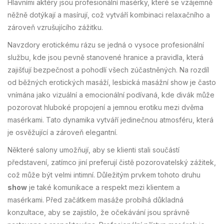
Hlavními aktéry jsou profesionální masérky, které se vzájemně
něžně dotýkají a masírují, což vytváří kombinaci relaxačního a
zároveň vzrušujícího zážitku.
Navzdory erotickému rázu se jedná o vysoce profesionální
službu, kde jsou pevně stanovené hranice a pravidla, která
zajišťují bezpečnost a pohodlí všech zúčastněných. Na rozdíl
od běžných erotických masáží, lesbická masážní show je často
vnímána jako vizuální a emocionální podívaná, kde divák může
pozorovat hluboké propojení a jemnou erotiku mezi dvěma
masérkami. Tato dynamika vytváří jedinečnou atmosféru, která
je osvěžující a zároveň elegantní.
Některé salony umožňují, aby se klienti stali součástí
představení, zatímco jiní preferují čistě pozorovatelský zážitek,
což může být velmi intimní. Důležitým prvkem tohoto druhu
show
je také komunikace a respekt mezi klientem a
masérkami. Před začátkem masáže probíhá důkladná
konzultace, aby se zajistilo, že očekávání jsou správně