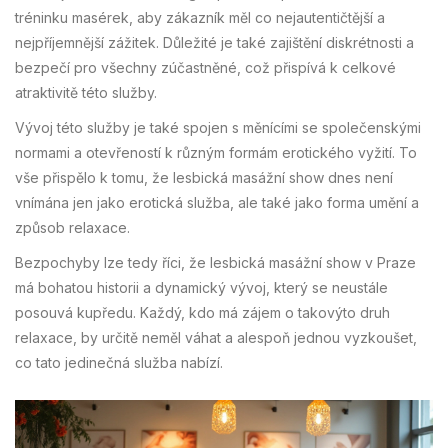
tréninku masérek, aby zákazník měl co nejautentičtější a
nejpříjemnější zážitek. Důležité je také zajištění diskrétnosti a
bezpečí pro všechny zúčastněné, což přispívá k celkové
atraktivitě této služby.
Vývoj této služby je také spojen s měnícími se společenskými
normami a otevřeností k různým formám erotického vyžití. To
vše přispělo k tomu, že lesbická masážní show dnes není
vnímána jen jako erotická služba, ale také jako forma umění a
způsob relaxace.
Bezpochyby lze tedy říci, že lesbická masážní show v Praze
má bohatou historii a dynamický vývoj, který se neustále
posouvá kupředu. Každý, kdo má zájem o takovýto druh
relaxace, by určitě neměl váhat a alespoň jednou vyzkoušet,
co tato jedinečná služba nabízí.