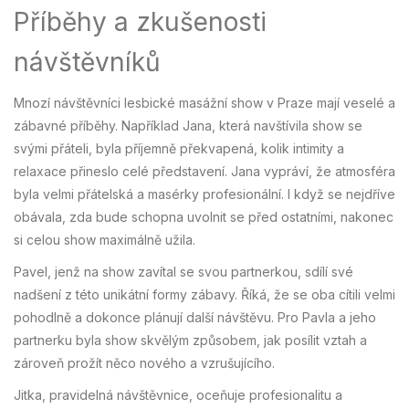
Příběhy a zkušenosti
návštěvníků
Mnozí návštěvníci lesbické masážní show v Praze mají veselé a
zábavné příběhy. Například Jana, která navštívila show se
svými přáteli, byla příjemně překvapená, kolik intimity a
relaxace přineslo celé představení. Jana vypráví, že atmosféra
byla velmi přátelská a masérky profesionální. I když se nejdříve
obávala, zda bude schopna uvolnit se před ostatními, nakonec
si celou show maximálně užila.
Pavel, jenž na show zavítal se svou partnerkou, sdílí své
nadšení z této unikátní formy zábavy. Říká, že se oba cítili velmi
pohodlně a dokonce plánují další návštěvu. Pro Pavla a jeho
partnerku byla show skvělým způsobem, jak posílit vztah a
zároveň prožít něco nového a vzrušujícího.
Jitka, pravidelná návštěvnice, oceňuje profesionalitu a