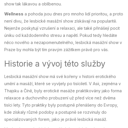
show tak lákavou a oblíbenou.
Wellness
a pohoda jsou dnes pro mnoho lidí prioritou, a proto
není divu, že lesbické masážní show získávají na popularitě.
Nejenže poskytují vzrušení a relaxaci, ale také přinášejí pocit
úniku od každodenního stresu a napětí. Pokud tedy hledáte
něco nového a nezapomenutelného, lesbická masážní show v
Praze by mohla být tím pravým zážitkem právě pro vás.
Historie a vývoj této služby
Lesbická masážní show má své kořeny v historii erotického
umění a masáží, které se vyvíjely po tisíciletí. V Asii, zejména v
Thajsku a Číně, byly erotické masáže praktikovány jako forma
relaxace a duchovního probuzení už před více než dvěma
tisíci lety. Tyto praktiky byly postupně přenášeny do Evropy,
kde získaly různé podoby a postupně se rozvinuly do
specializovaných forem, jako je právě lesbická masáž.