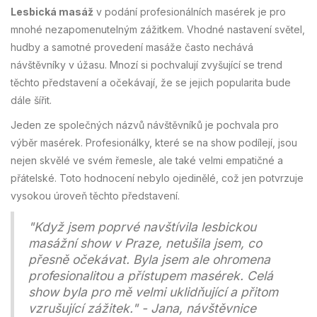
Lesbická masáž
v podání profesionálních masérek je pro
mnohé nezapomenutelným zážitkem. Vhodné nastavení světel,
hudby a samotné provedení masáže často nechává
návštěvníky v úžasu. Mnozí si pochvalují zvyšující se trend
těchto představení a očekávají, že se jejich popularita bude
dále šířit.
Jeden ze společných názvů návštěvníků je pochvala pro
výběr masérek. Profesionálky, které se na show podílejí, jsou
nejen skvělé ve svém řemesle, ale také velmi empatičné a
přátelské. Toto hodnocení nebylo ojedinělé, což jen potvrzuje
vysokou úroveň těchto představení.
"Když jsem poprvé navštívila lesbickou
masážní show v Praze, netušila jsem, co
přesně očekávat. Byla jsem ale ohromena
profesionalitou a přístupem masérek. Celá
show byla pro mě velmi uklidňující a přitom
vzrušující zážitek." - Jana, návštěvnice