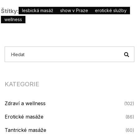
Štítky:
lesbická masáž
show v Praze
erotické služby
wellness
KATEGORIE
Zdraví a wellness
(102)
Erotické masáže
(86)
Tantrické masáže
(60)