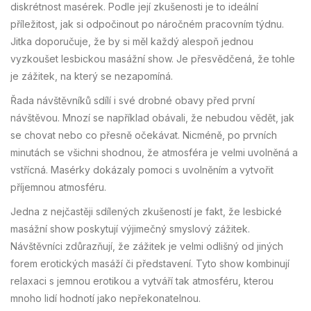
diskrétnost masérek. Podle její zkušenosti je to ideální
příležitost, jak si odpočinout po náročném pracovním týdnu.
Jitka doporučuje, že by si měl každý alespoň jednou
vyzkoušet lesbickou masážní show. Je přesvědčená, že tohle
je zážitek, na který se nezapomíná.
Řada návštěvníků sdílí i své drobné obavy před první
návštěvou. Mnozí se například obávali, že nebudou vědět, jak
se chovat nebo co přesně očekávat. Nicméně, po prvních
minutách se všichni shodnou, že atmosféra je velmi uvolněná a
vstřícná. Masérky dokázaly pomoci s uvolněním a vytvořit
příjemnou atmosféru.
Jedna z nejčastěji sdílených zkušeností je fakt, že lesbické
masážní show poskytují výjimečný smyslový zážitek.
Návštěvníci zdůrazňují, že zážitek je velmi odlišný od jiných
forem erotických masáží či představení. Tyto show kombinují
relaxaci s jemnou erotikou a vytváří tak atmosféru, kterou
mnoho lidí hodnotí jako nepřekonatelnou.