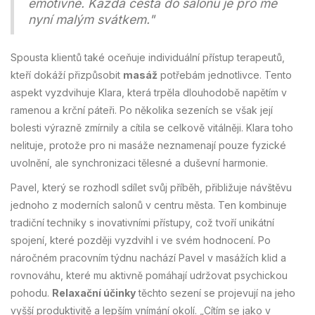
emotivně. Každá cesta do salonu je pro mě
nyní malým svátkem."
Spousta klientů také oceňuje individuální přístup terapeutů,
kteří dokáží přizpůsobit
masáž
potřebám jednotlivce. Tento
aspekt vyzdvihuje Klara, která trpěla dlouhodobě napětím v
ramenou a krční páteři. Po několika sezeních se však její
bolesti výrazně zmírnily a cítila se celkově vitálněji. Klara toho
nelituje, protože pro ni masáže neznamenají pouze fyzické
uvolnění, ale synchronizaci tělesné a duševní harmonie.
Pavel, který se rozhodl sdílet svůj příběh, přibližuje návštěvu
jednoho z moderních salonů v centru města. Ten kombinuje
tradiční techniky s inovativními přístupy, což tvoří unikátní
spojení, které později vyzdvihl i ve svém hodnocení. Po
náročném pracovním týdnu nachází Pavel v masážích klid a
rovnováhu, které mu aktivně pomáhají udržovat psychickou
pohodu.
Relaxační účinky
těchto sezení se projevují na jeho
vyšší produktivitě a lepším vnímání okolí. „Cítím se jako v