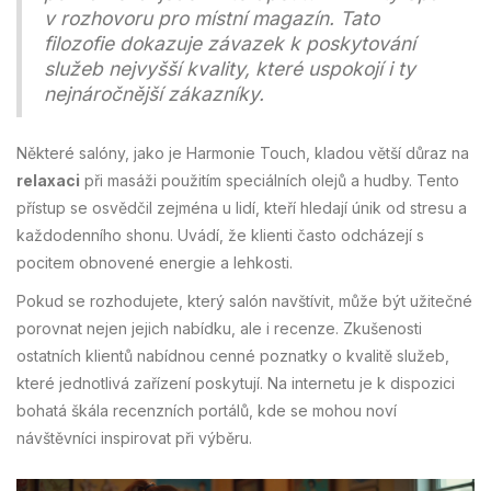
v rozhovoru pro místní magazín. Tato
filozofie dokazuje závazek k poskytování
služeb nejvyšší kvality, které uspokojí i ty
nejnáročnější zákazníky.
Některé salóny, jako je Harmonie Touch, kladou větší důraz na
relaxaci
při masáži použitím speciálních olejů a hudby. Tento
přístup se osvědčil zejména u lidí, kteří hledají únik od stresu a
každodenního shonu. Uvádí, že klienti často odcházejí s
pocitem obnovené energie a lehkosti.
Pokud se rozhodujete, který salón navštívit, může být užitečné
porovnat nejen jejich nabídku, ale i recenze. Zkušenosti
ostatních klientů nabídnou cenné poznatky o kvalitě služeb,
které jednotlivá zařízení poskytují. Na internetu je k dispozici
bohatá škála recenzních portálů, kde se mohou noví
návštěvníci inspirovat při výběru.