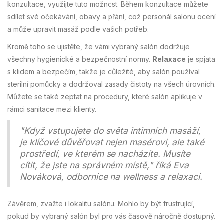
konzultace, využijte tuto možnost. Během konzultace můžete
sdílet své očekávání, obavy a přání, což personál salonu ocení
a může upravit masáž podle vašich potřeb.
Kromě toho se ujistěte, že vámi vybraný salón dodržuje
všechny hygienické a bezpečnostní normy.
Relaxace
je spjata
s klidem a bezpečím, takže je důležité, aby salón používal
sterilní pomůcky a dodržoval zásady čistoty na všech úrovních.
Můžete se také zeptat na procedury, které salón aplikuje v
rámci sanitace mezi klienty.
"Když vstupujete do světa intimních masáží,
je klíčové důvěřovat nejen masérovi, ale také
prostředí, ve kterém se nacházíte. Musíte
cítit, že jste na správném místě," říká Eva
Nováková, odbornice na wellness a relaxaci.
Závěrem, zvažte i lokalitu salónu. Mohlo by být frustrující,
pokud by vybraný salón byl pro vás časově náročně dostupný.