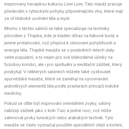
inspirovaný havajskou kulturou Lomi Lomi. Tato masáž pracuje
především s rytmickými pohyby připomínajícími vlny, které mají
za cíl hluboké uvolnění těla a mysli.
Mnoho z těchto salónů se také specializuje na techniky
původem z Thajska, kde je kladen důraz na tlakové body a
jemné protahování, což přispívá k obnovení pohyblivosti a
energie těla. Thajské masáže se v posledních letech staly
velmi populární, a to nejen pro své blahodárné účinky na
fyzickou kondici, ale i pro spirituální a meditační zážitek, který
poskytují. V některých salónech můžete také vyzkoušet
ayurvédské masáže, které se zaměřují na vyrovnávání
jednotlivých elementů těla podle prastarách principů indické
medicíny.
Pokud se cítíte být inspirováni orientálními zvyky, salóny
nabízejí zážitek jako z knih Tisíc a jedné noci, což může
zahrnovat prvky tureckých nebo arabských technik. Tyto
masáže se často vyznačují použitím speciálních olejů a koření,