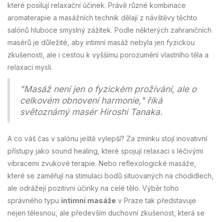
které posilují relaxační účinek. Právě různé kombinace
aromaterapie a masážních technik dělají z návštěvy těchto
salónů hluboce smyslný zážitek. Podle některých zahraničních
masérů je důležité, aby intimní masáž nebyla jen fyzickou
zkušeností, ale i cestou k vyššímu porozumění vlastního těla a
relaxaci mysli.
"Masáž není jen o fyzickém prožívání, ale o
celkovém obnovení harmonie," říká
světoznámý masér Hiroshi Tanaka.
A co váš čas v salónu ještě vylepší? Za zmínku stojí inovativní
přístupy jako sound healing, které spojují relaxaci s léčivými
vibracemi zvukové terapie. Nebo reflexologické masáže,
které se zaměřují na stimulaci bodů situovaných na chodidlech,
ale odrážejí pozitivní účinky na celé tělo. Výběr toho
správného typu
intimní masáže
v Praze tak představuje
nejen tělesnou, ale především duchovní zkušenost, která se