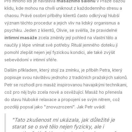
Pro mnoho lidí je návštěva
masážního salonu
v Praze oázou
klidu, kde mohou na chvíli uniknout z každodenního stresu a
chaosu. Právě osobní příběhy klientů často odkrývají hlubší
význam těchto procedur a jejich vliv na lidský organismus a
psychiku. Jeden z klientů, Olivie, se svěřila, že pravidelné
intimní masáže
zcela změnily její pohled na vlastní tělo a
naučily ji lépe vnímat své potřeby. Rituál jemného doteku jí
pomohl zlepšit nejen její fyzickou kondici, ale také zvýšit
sebevědomí v intimní sféře.
Dalším příkladem, který stojí za zmínku, je příběh Petra, který
popisuje svou návštěvu jednoho z tradičních pražských salonů.
Petr se rozhodl pro masáž inspirovanou havajskými technikami,
což pro něj bylo zcela nové a osvěžující. Masáž ho přenesla
do stavu hluboké relaxace a propojení se svým nitrem, což
později popsal jako "znovuzrození". Jak Petr uvádí:
"Tato zkušenost mi ukázala, jak důležité je
starat se o své tělo nejen fyzicky, ale i