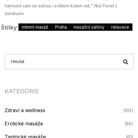
harmonii sám se sebou i světem kolem mě,“ říká Pavel s
úsměvem.
Štítky:
intimní masáž
Praha
masážní salóny
relaxace
KATEGORIE
Zdraví a wellness
(102)
Erotické masáže
(86)
Tantrické masáže
(61)