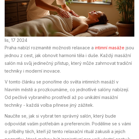
lis, 17 2024
Praha nabízí rozmanité možnosti relaxace a
intimní masáže
jsou
jednou z cest, jak obnovit harmonii těla i duše. Každý masážní
salón má svůj jedinečný přístup, který může zahrnovat tradiční
techniky i moderní inovace.
V tomto článku se ponoříme do světa intimních masáží v
hlavním městě a prozkoumáme, co jednotlivé salóny nabízejí.
Od pečlivě vybraného prostředí až po unikátní masážní
techniky - každá volba přinese jiný zážitek.
Naučíte se, jak si vybrat ten správný salón, který bude
odpovídat vašim potřebám a preferencím. Podělíme se s vámi
o příběhy těch, kteří již tento relaxační rituál zakusili a jejich