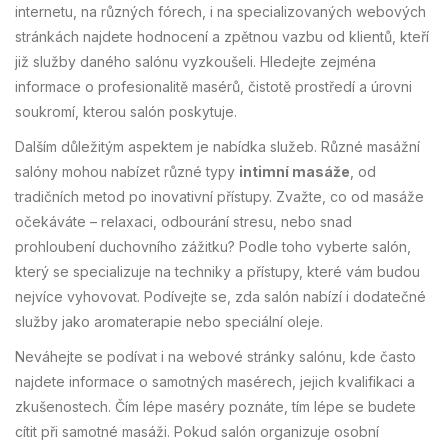
internetu, na různých fórech, i na specializovaných webových
stránkách najdete hodnocení a zpětnou vazbu od klientů, kteří
již služby daného salónu vyzkoušeli. Hledejte zejména
informace o profesionalitě masérů, čistotě prostředí a úrovni
soukromí, kterou salón poskytuje.
Dalším důležitým aspektem je nabídka služeb. Různé masážní
salóny mohou nabízet různé typy
intimní masáže
, od
tradičních metod po inovativní přístupy. Zvažte, co od masáže
očekáváte – relaxaci, odbourání stresu, nebo snad
prohloubení duchovního zážitku? Podle toho vyberte salón,
který se specializuje na techniky a přístupy, které vám budou
nejvíce vyhovovat. Podívejte se, zda salón nabízí i dodatečné
služby jako aromaterapie nebo speciální oleje.
Neváhejte se podívat i na webové stránky salónu, kde často
najdete informace o samotných masérech, jejich kvalifikaci a
zkušenostech. Čím lépe maséry poznáte, tím lépe se budete
cítit při samotné masáži. Pokud salón organizuje osobní