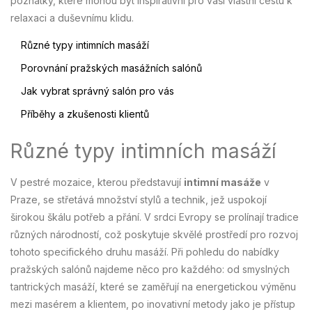
poznatky, které mohou být inspirativní pro vaši vlastní cestu k
relaxaci a duševnímu klidu.
Různé typy intimních masáží
Porovnání pražských masážních salónů
Jak vybrat správný salón pro vás
Příběhy a zkušenosti klientů
Různé typy intimních masáží
V pestré mozaice, kterou představují
intimní masáže
v
Praze, se střetává množství stylů a technik, jež uspokojí
širokou škálu potřeb a přání. V srdci Evropy se prolínají tradice
různých národností, což poskytuje skvělé prostředí pro rozvoj
tohoto specifického druhu masáží. Při pohledu do nabídky
pražských salónů najdeme něco pro každého: od smyslných
tantrických masáží, které se zaměřují na energetickou výměnu
mezi masérem a klientem, po inovativní metody jako je přístup