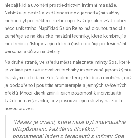
hledají klid a uvolnění prostřednictvím
intimní masáže
.
Nabídka je pestrá a vzdálenosti mezi jednotlivými salóny
mohou být pro některé rozhodující. Každý salón však nabízí
něco unikátního. Například Salón Relax má dlouhou tradici a
zaměřuje se na klasické masážní techniky, které kombinují s
moderními přístupy. Jejich klienti často oceňují profesionální
personál a důraz na detaily.
Na druhé straně, ve středu města naleznete Infinity Spa, které
je známé pro své inovativní techniky inspirované japonskými a
thajskými metodami. Zdejší atmosféra je klidná a uvolněná, což
je podpořeno i použitím aromaterapie a jemných světelných
efektů. Mnozí klienti zmínili jejich pozornost k individualitě
každého návštěvníka, což posouvá jejich služby na zcela
novou úroveň.
"Masáž je umění, které musí být individuálně
přizpůsobeno každému člověku,"
poznamenal jeden z terapeutů z Infinity Spa