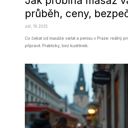
Jak probíhá masáž va
průběh, ceny, bezpe
zář, 19 2025
Co čekat od masáže varlat a penisu v Praze: reálný prů
připravit. Prakticky, bez kudrlinek.