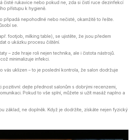
vá čisté rukavice nebo pokud ne, zda si čistí ruce dezinfekcí
ího přístupu k hygieně.
 připadá nepohodlné nebo nečisté, okamžitě to řešte.
ůsobí se.
ř. footjob, milking table), se ujistěte, že jsou předem
at o ukázku procesu čištění.
 – zde hraje roli nejen technika, ale i čistota nástrojů.
 což minimalizuje infekci.
o vás uklizen – to je poslední kontrola, že salon dodržuje
pozitivní: dejte přednost salonům s dobrými recenzemi,
omunikaci. Pokud to vše splní, můžete si užít masáž naplno a
 základ, ne doplněk. Když je dodržíte, získáte nejen fyzický