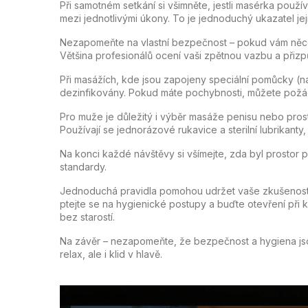
Při samotném setkání si všimněte, jestli masérka použí
mezi jednotlivými úkony. To je jednoduchý ukazatel jej
Nezapomeňte na vlastní bezpečnost – pokud vám něco
Většina profesionálů ocení vaši zpětnou vazbu a přizp
Při masážích, kde jsou zapojeny speciální pomůcky (nap
dezinfikovány. Pokud máte pochybnosti, můžete požád
Pro muže je důležitý i výběr masáže penisu nebo prostaty
Používají se jednorázové rukavice a sterilní lubrikanty,
Na konci každé návštěvy si všímejte, zda byl prostor p
standardy.
Jednoduchá pravidla pomohou udržet vaše zkušenosti 
ptejte se na hygienické postupy a buďte otevření při k
bez starostí.
Na závěr – nezapomeňte, že bezpečnost a hygiena jsou
relax, ale i klid v hlavě.