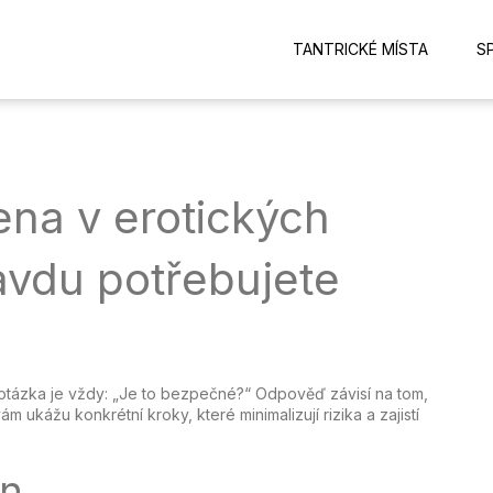
TANTRICKÉ MÍSTA
S
na v erotických
avdu potřebujete
 otázka je vždy: „Je to bezpečné?“ Odpověď závisí na tom,
m ukážu konkrétní kroky, které minimalizují rizika a zajistí
on