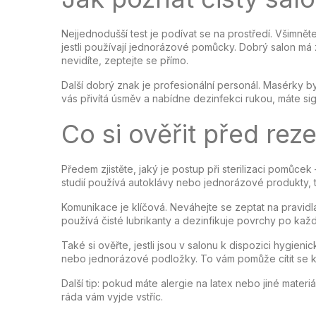
Nejjednodušší test je podívat se na prostředí. Všimněte s
jestli používají jednorázové pomůcky. Dobrý salon má z
nevidíte, zeptejte se přímo.
Další dobrý znak je profesionální personál. Masérky b
vás přivítá úsměv a nabídne dezinfekci rukou, máte si
Co si ověřit před rez
Předem zjistěte, jaký je postup při sterilizaci pomůc
studií používá autoklávy nebo jednorázové produkty, 
Komunikace je klíčová. Neváhejte se zeptat na pravidl
používá čisté lubrikanty a dezinfikuje povrchy po každé
Také si ověřte, jestli jsou v salonu k dispozici hygie
nebo jednorázové podložky. To vám pomůže cítit se 
Další tip: pokud máte alergie na latex nebo jiné materi
ráda vám vyjde vstříc.