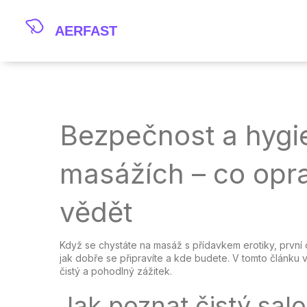
Bezpečnost a hygie
masážích – co opr
vědět
Když se chystáte na masáž s přídavkem erotiky, první
jak dobře se připravíte a kde budete. V tomto článku vá
čistý a pohodlný zážitek.
Jak poznat čistý sal