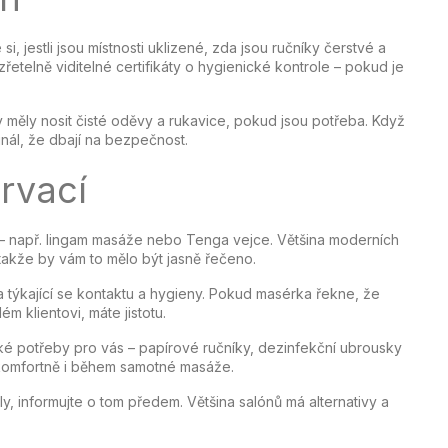
i, jestli jsou místnosti uklizené, zda jsou ručníky čerstvé a
řetelně viditelné certifikáty o hygienické kontrole – pokud je
y měly nosit čisté oděvy a rukavice, pokud jsou potřeba. Když
gnál, že dbají na bezpečnost.
ervací
ek – např. lingam masáže nebo Tenga vejce. Většina moderních
takže by vám to mělo být jasně řečeno.
a týkající se kontaktu a hygieny. Pokud masérka řekne, že
m klientovi, máte jistotu.
nické potřeby pro vás – papírové ručníky, dezinfekční ubrousky
komfortně i během samotné masáže.
ály, informujte o tom předem. Většina salónů má alternativy a