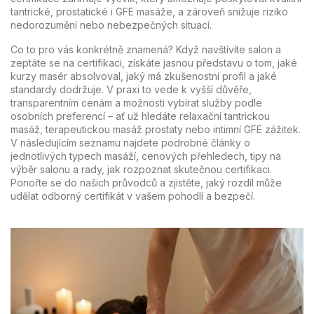
tantrické, prostatické i GFE masáže, a zároveň snižuje riziko
nedorozumění nebo nebezpečných situací.
Co to pro vás konkrétně znamená? Když navštívíte salon a
zeptáte se na certifikaci, získáte jasnou představu o tom, jaké
kurzy masér absolvoval, jaký má zkušenostní profil a jaké
standardy dodržuje. V praxi to vede k vyšší důvěře,
transparentním cenám a možnosti vybírat služby podle
osobních preferencí – ať už hledáte relaxační tantrickou
masáž, terapeutickou masáž prostaty nebo intimní GFE zážitek.
V následujícím seznamu najdete podrobné články o
jednotlivých typech masáží, cenových přehledech, tipy na
výběr salonu a rady, jak rozpoznat skutečnou certifikaci.
Ponořte se do našich průvodců a zjistěte, jaký rozdíl může
udělat odborný certifikát v vašem pohodlí a bezpečí.