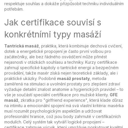
respektuje souhlas a dokáže přizpůsobit techniku individuálním
potřebám.
Jak certifikace souvisí s
konkrétními typy masáží
Tantrická masáž
,
praktika, která kombinuje dechová cvičení,
dotek a energetické propojení
je často první volbou pro
začátečníky, ale bez řádného osvědčení může přinést
nejasnosti v otázkách souhlasu a techniky. Kurzy certifikace
zahrnují specifické kapitoly o tantrické energii a bezpečném
provádění, takže masér získá nejen teoretické základy, ale i
praktické ukázky. Podobně
masáž prostaty
,
metoda
zaměřená na stimulaci a uvolnění prostaty pro zlepšení zdraví
vyžaduje detailní znalost anatomie a hygienických pravidel – to
vše je součástí speciální certifikace pro mužské klienty.
GFE
masáž
,
zkratka pro "girlfriend experience", která klade důraz
na intimitu a emocionální spojení
má svá vlastní kritéria: masérka
musí rozumět psychologickým aspektům a udržovat
profesionální hranice, což jsou body zahrnuté v certifikačních
modulích. Celý systém tak vytváří logické propojení –
certifikace zahrnuje výcvik, který umožňuje poskytovat kvalitní