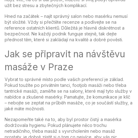
užít bez stresu a zbytečných komplikací.
Hned na začátek – najít správný salon nebo masérku nemusí
být složité. Vždy si přečtěte recenze a podívejte se na
reference ostatních klientů. Důležitá je hlavně diskrétnost a
bezpečnost. Ne každý podnik funguje stejně, tak dejte
přednost těm, které si zakládají na kvalitě a dobré pověsti.
Jak se připravit na návštěvu
masáže v Praze
Vybrat to správné místo podle vašich preferencí je základ.
Pokud toužíte po privátním tanci, footjob masáži nebo třeba
tantrické masáži, zaměřte se na salony, které mají tyto služby v
nabídce a zkušené masérky. Pamatujte, že komunikace je klíč
– nebojte se zeptat na průběh masáže, co je součástí služby, a
jaké máte možnosti.
Nezapomeňte také na to, aby byl prostor čistý a masérka
dodržovala hygienu. Pokud plánujete něco trochu
netradičního, třeba masáž s vyvrcholením nebo masáž
prostaty, je dobré zjistit si o tom co nejvíce, aby vás nic