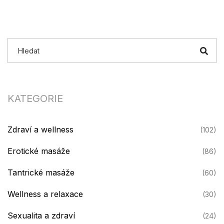
jednodušší, když víte, jak na to. Tak potěšte své smysly
dobrodružstvím a tajemstvím, které Praha nabízí!
KATEGORIE
Zdraví a wellness
(102)
Erotické masáže
(86)
Tantrické masáže
(60)
Wellness a relaxace
(30)
Sexualita a zdraví
(24)