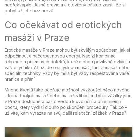
nepřekvapilo. Jasná pravidla a otevřený přístup zajistí, že si
pobyt užijete bez nervů.
Co očekávat od erotických
masáží v Praze
Erotické masáže v Praze mohou být skvělým způsobem, jak si
odpočinout a načerpat novou energii. Nabízí kombinaci
relaxace a příjemných doteků, které mohou pozitivně ovlivnit i
vaši psychiku. Ať už jde o smyslnou masáž, tantra masáž nebo
speciální techniky, vždy by měla být vždy respektována vaše
hranice a přání.
Mnoho klientů také oceňuje možnost vyzkoušet něco nového
– třeba footjob masáž nebo masáž s líbáním. Tyhle zážitky jsou
v Praze dostupné a často vedou k uvolnění a příjemnému
pocitu, který vydrží dlouho po skončení procedury. Tak co –
už víte, kam vyrazíte na svůj další relaxační zážitek v Praze?