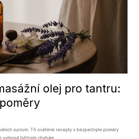
asážní olej pro tantru:
 poměry
 přírodních surovin. Tři ověřené recepty s bezpečnými poměry
k se vyhnout běžným chybám.