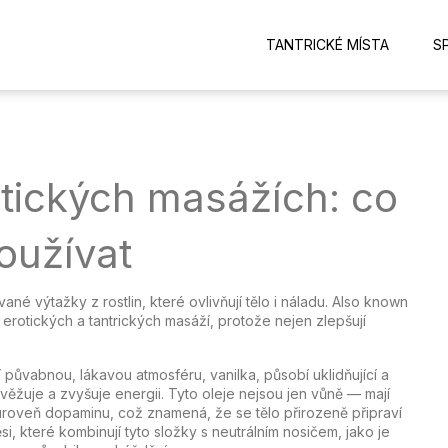
TANTRICKÉ MÍSTA
S
otických masážích: co
oužívat
ané výtažky z rostlin, které ovlivňují tělo i náladu
. Also known
erotických a tantrických masáží, protože nejen zlepšují
.
áří půvabnou, lákavou atmosféru
,
vanilka
,
působí uklidňující a
věžuje a zvyšuje energii
. Tyto oleje nejsou jen vůně — mají
roveň dopaminu, což znamená, že se tělo přirozeně připraví
i, které kombinují tyto složky s neutrálním nosičem, jako je