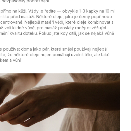
a nezpůsobily podráždění.
přímo na kůži. Vždy je ředíte — obvykle 1–3 kapky na 10 ml
é místo před masáží. Některé oleje, jako je černý pepř nebo
ncentrované. Nejlepší maséři vědí, které oleje kombinovat s
volí klidné vůně, pro masáž prostaty raději osvěžující.
ění kvalitu doteku. Pokud jste kdy cítili, jak se nějaká vůně
je používat doma jako pár, které směsi používají nejlepší
e, že některé oleje nejen pomáhají uvolnit tělo, ale také
ekem a vůní.