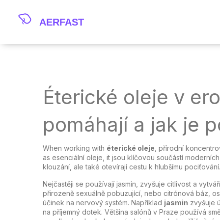
Éterické oleje v er
pomáhají a jak je p
When working with
éterické oleje
,
přírodní koncentrov
as
esenciální oleje
, it
jsou klíčovou součástí moderních 
klouzání, ale také otevírají cestu k hlubšímu pociťování
Nejčastěji se používají
jasmin
,
zvyšuje citlivost a vytv
přirozeně sexuálně pobuzující
, nebo
citrónová báz
,
os
účinek na nervový systém. Například
jasmin
zvyšuje ú
na příjemný dotek. Většina salónů v Praze používá směs