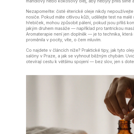
mandlový nebo kokosový olej, aby nebyly příliš silné 
Nezapomeňte: čisté éterické oleje nikdy nepoužívejte 
nosiče. Pokud máte citlivou kůži, udělejte test na mal
hřebíček, mohou způsobit pálení, pokud jsou příliš ko
jakým druhem masáže — například pro tantrickou masáž 
Aromaterapie není jen doplněk — je to technika, která m
proměnila v pocity, víte, o čem mluvím.
Co najdete v článcích níže? Praktické tipy, jak tyto ole
salóny v Praze, a jak se vyhnout běžným chybám. Uvidít
otevírají cestu k většímu spojení — bez slov, jen s dot