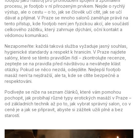
footjob jako nástroj pro prohloubení spojení a zpomalení
procesu
, je footjob v ní přirozeným prvkem. Nejde o rychlý
výstup, ale o cestu – o to, jak se člověk učí cítit, jak se učí
dávat a přijímat. V Praze se mnoho salonů zaměřuje právě na
tento přístup, kde footjob není jen fyzickou akcí, ale součástí
celkového zážitku, který zahrnuje dýchání, oční kontakt a
vědomou komunikaci.
Nezapomeňte: každá taková služba vyžaduje jasný souhlas,
hygienické standardy a respekt k hranicím. V Praze najdete
salóny, které se těmto pravidlům řídí – zkontrolujte recenze,
zeptejte se na pravidla před návštěvou a neváhejte klást
otázky. Pokud se něco nezdá, odejděte. Nejlepší footjob
masáž není ta nejdražší, ale ta, kde se cítíte bezpečně a
respektováni.
Podívejte se níže na seznam článků, které vám pomohou
pochopit, jak probíhají různé typy erotických masáží v Praze –
od základních technik až po to, jak vybrat správný salon, co v
ceně je a jak se připravit, abyste si zážitek užili plně a bez
starostí.