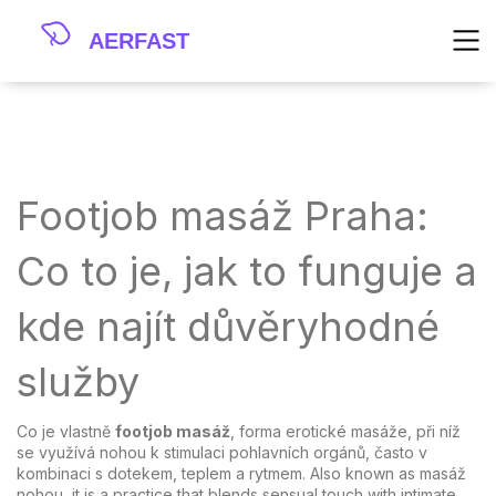
Footjob masáž Praha:
Co to je, jak to funguje a
kde najít důvěryhodné
služby
Co je vlastně
footjob masáž
,
forma erotické masáže, při níž
se využívá nohou k stimulaci pohlavních orgánů, často v
kombinaci s dotekem, teplem a rytmem
. Also known as
masáž
nohou
, it is a practice that blends sensual touch with intimate