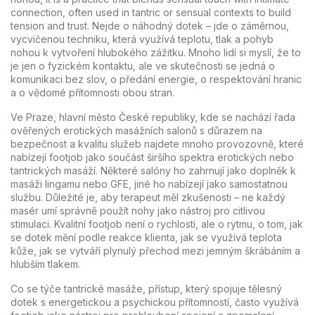
connection, often used in tantric or sensual contexts to build
tension and trust.
Nejde o náhodný dotek – jde o záměrnou,
vycvičenou techniku, která využívá teplotu, tlak a pohyb
nohou k vytvoření hlubokého zážitku. Mnoho lidí si myslí, že to
je jen o fyzickém kontaktu, ale ve skutečnosti se jedná o
komunikaci bez slov, o předání energie, o respektování hranic
a o vědomé přítomnosti obou stran.
Ve
Praze
,
hlavní město České republiky, kde se nachází řada
ověřených erotických masážních salonů s důrazem na
bezpečnost a kvalitu služeb
najdete mnoho provozovně, které
nabízejí footjob jako součást širšího spektra erotických nebo
tantrických masáží. Některé salóny ho zahrnují jako doplněk k
masáži lingamu nebo GFE, jiné ho nabízejí jako samostatnou
službu. Důležité je, aby terapeut měl zkušenosti – ne každý
masér umí správně použít nohy jako nástroj pro citlivou
stimulaci. Kvalitní footjob není o rychlosti, ale o rytmu, o tom, jak
se dotek mění podle reakce klienta, jak se využívá teplota
kůže, jak se vytváří plynulý přechod mezi jemným škrábáním a
hlubším tlakem.
Co se týče
tantrické masáže
,
přístup, který spojuje tělesný
dotek s energetickou a psychickou přítomností, často využívá