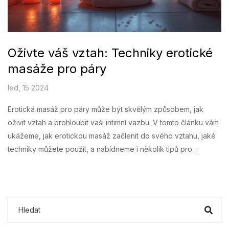
Oživte váš vztah: Techniky erotické
masáže pro páry
led, 15 2024
Erotická masáž pro páry může být skvělým způsobem, jak
oživit vztah a prohloubit vaši intimní vazbu. V tomto článku vám
ukážeme, jak erotickou masáž začlenit do svého vztahu, jaké
techniky můžete použít, a nabídneme i několik tipů pro
začátečníky. Prohloubíme i téma komunikace během masáže a
vyzdvihneme benefity, které taková masáž může mít pro váš
vztah.