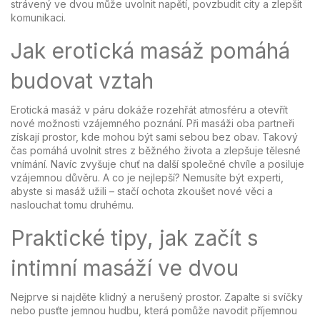
strávený ve dvou může uvolnit napětí, povzbudit city a zlepšit
komunikaci.
Jak erotická masáž pomáhá
budovat vztah
Erotická masáž v páru dokáže rozehřát atmosféru a otevřít
nové možnosti vzájemného poznání. Při masáži oba partneři
získají prostor, kde mohou být sami sebou bez obav. Takový
čas pomáhá uvolnit stres z běžného života a zlepšuje tělesné
vnímání. Navíc zvyšuje chuť na další společné chvíle a posiluje
vzájemnou důvěru. A co je nejlepší? Nemusíte být experti,
abyste si masáž užili – stačí ochota zkoušet nové věci a
naslouchat tomu druhému.
Praktické tipy, jak začít s
intimní masáží ve dvou
Nejprve si najděte klidný a nerušený prostor. Zapalte si svíčky
nebo pusťte jemnou hudbu, která pomůže navodit příjemnou