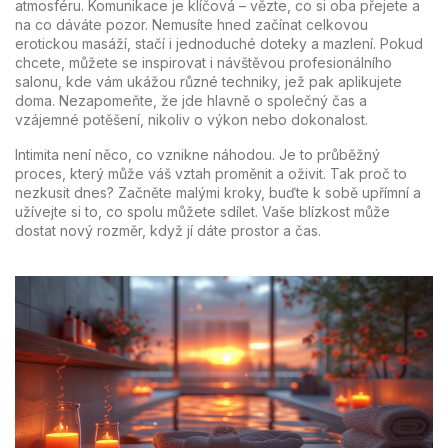
atmosféru. Komunikace je klíčová – vězte, co si oba přejete a
na co dáváte pozor. Nemusíte hned začínat celkovou
erotickou masáží, stačí i jednoduché doteky a mazlení. Pokud
chcete, můžete se inspirovat i návštěvou profesionálního
salonu, kde vám ukážou různé techniky, jež pak aplikujete
doma. Nezapomeňte, že jde hlavně o společný čas a
vzájemné potěšení, nikoliv o výkon nebo dokonalost.
Intimita není něco, co vznikne náhodou. Je to průběžný
proces, který může váš vztah proměnit a oživit. Tak proč to
nezkusit dnes? Začněte malými kroky, buďte k sobě upřímní a
užívejte si to, co spolu můžete sdílet. Vaše blízkost může
dostat nový rozměr, když jí dáte prostor a čas.