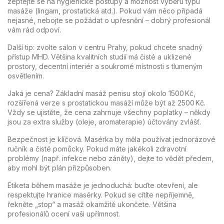
zeptejte se na hygienické postupy a možnost výběru typu
masáže (lingam, prostatická atd.). Pokud vám něco připadá
nejasné, nebojte se požádat o upřesnění – dobrý profesionál
vám rád odpoví.
Další tip: zvolte salon v centru Prahy, pokud chcete snadný
přístup MHD. Většina kvalitních studií má čisté a uklizené
prostory, decentní interiér a soukromé místnosti s tlumeným
osvětlením.
Jaká je cena? Základní masáž penisu stojí okolo 1500 Kč,
rozšířená verze s prostatickou masáží může být až 2500 Kč.
Vždy se ujistěte, že cena zahrnuje všechny poplatky – někdy
jsou za extra služby (oleje, aromaterapie) účtovány zvlášť.
Bezpečnost je klíčová. Masérka by měla používat jednorázové
ručník a čisté pomůcky. Pokud máte jakékoli zdravotní
problémy (např. infekce nebo záněty), dejte to vědět předem,
aby mohl být plán přizpůsoben.
Etiketa během masáže je jednoduchá: buďte otevření, ale
respektujte hranice masérky. Pokud se cítíte nepříjemně,
řekněte „stop“ a masáž okamžitě ukončete. Většina
profesionálů ocení vaši upřímnost.