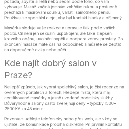
požádá, abyste si lehli nebo seděli podle toho, co vám
vyhovuje. Masáž začíná jemným zahřátím rukou a postupně
přechází k masírování šourku, varlat i samotného penisu.
Používají se speciální oleje, aby byl kontakt hladký a příjemný.
Masérka sleduje vaše reakce a upravuje tlak podle vašich
pocitů. Cíl není jen sexuální uspokojení, ale také zlepšení
krevního oběhu, uvolnění napětí a podpora zdraví prostaty. Po
skončení masáže máte čas na odpočinek a můžete se zeptat
na doporučené cviky nebo péči.
Kde najít dobrý salon v
Praze?
Nejlepší způsob, jak vybrat spolehlivý salon, je číst recenze na
ověřených portálech a fórech. Hledejte místa, která mají
certifikované masérky a jasně uvedené podmínky služby.
Důvěryhodné salóny často zveřejňují ceny – typicky 1500 –
2500 Kč za 45 minut.
Rezervaci udělejte telefonicky nebo přes web, ale vždy se
ujistěte, že komunikace probíhá diskrétně. Při prvním kontaktu