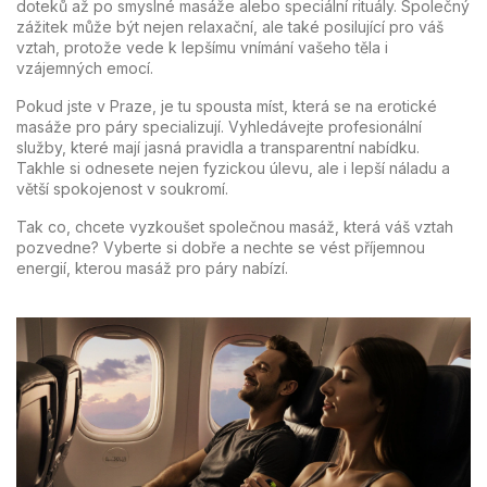
doteků až po smyslné masáže alebo speciální rituály. Společný
zážitek může být nejen relaxační, ale také posilující pro váš
vztah, protože vede k lepšímu vnímání vašeho těla i
vzájemných emocí.
Pokud jste v Praze, je tu spousta míst, která se na erotické
masáže pro páry specializují. Vyhledávejte profesionální
služby, které mají jasná pravidla a transparentní nabídku.
Takhle si odnesete nejen fyzickou úlevu, ale i lepší náladu a
větší spokojenost v soukromí.
Tak co, chcete vyzkoušet společnou masáž, která váš vztah
pozvedne? Vyberte si dobře a nechte se vést příjemnou
energií, kterou masáž pro páry nabízí.