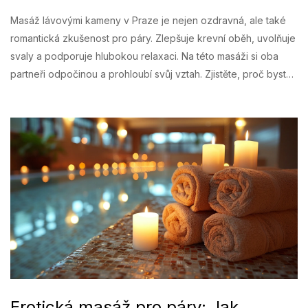
Masáž lávovými kameny v Praze je nejen ozdravná, ale také
romantická zkušenost pro páry. Zlepšuje krevní oběh, uvolňuje
svaly a podporuje hlubokou relaxaci. Na této masáži si oba
partneři odpočinou a prohloubí svůj vztah. Zjistěte, proč byste
si měli vyzkoušet tuto speciální masáž a jaké jsou její výhody.
Erotická masáž pro páry: Jak