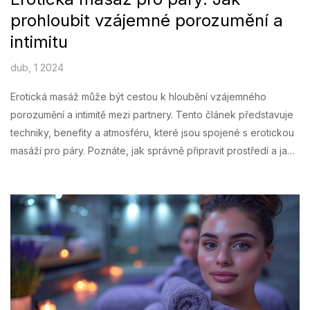
prohloubit vzájemné porozumění a
intimitu
dub, 1 2024
Erotická masáž může být cestou k hloubění vzájemného
porozumění a intimitě mezi partnery. Tento článek představuje
techniky, benefity a atmosféru, které jsou spojené s erotickou
masáží pro páry. Poznáte, jak správně připravit prostředí a jaké
jsou zásady vhodného dotyku, které vedou k posílení
emocionální a fyzické blízkosti. Navíc, článek obsahuje
praktické rady pro začínající, stejně jako pro pokročilé, kteří
chtějí svou intimitu posunout na novou úroveň.