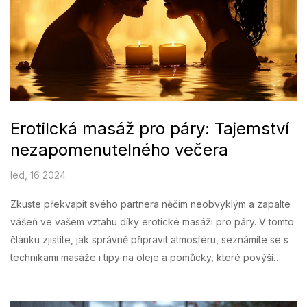
Erotilcká masáž pro páry: Tajemství
nezapomenutelného večera
led, 16 2024
Zkuste překvapit svého partnera něčím neobvyklým a zapalte
vášeň ve vašem vztahu díky erotické masáži pro páry. V tomto
článku zjistíte, jak správně připravit atmosféru, seznámíte se s
technikami masáže i tipy na oleje a pomůcky, které povýší
zážitek na jinou úroveň. Vydejte se společně na cestu pikantní
blízkosti a prohlubte vaši intimní pouto.