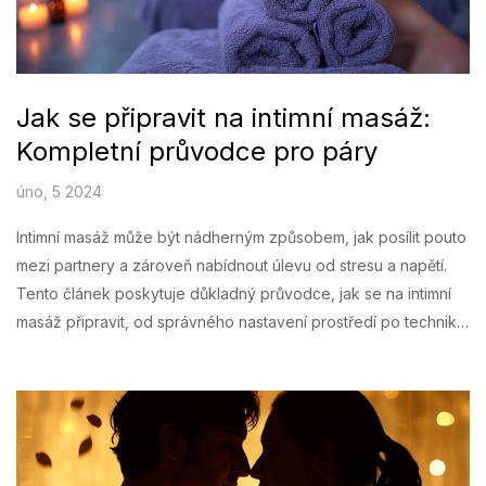
Jak se připravit na intimní masáž:
Kompletní průvodce pro páry
úno, 5 2024
Intimní masáž může být nádherným způsobem, jak posílit pouto
mezi partnery a zároveň nabídnout úlevu od stresu a napětí.
Tento článek poskytuje důkladný průvodce, jak se na intimní
masáž připravit, od správného nastavení prostředí po techniky
masáže, které vám pomohou prohloubit vaši intimní a
emocionální spojení. Poznejte tipy a triky, jak z masáže udělat
nezapomenutelný zážitek.