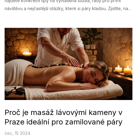
najdete konkrétní tipy na vyhlášená studia, rady pro první
návštěvu a nejčastější otázky, které si páry kladou. Zjistíte, na
co si dát pozor, co můžete čekat během masáže a jaké
benefity vám může tento zážitek přinést. Přidávám také
osvědčené triky, jak si návštěvu maximálně užít a kam je
nejlepší vyrazit.
Proč je masáž lávovými kameny v
Praze ideální pro zamilované páry
čec, 15 2024