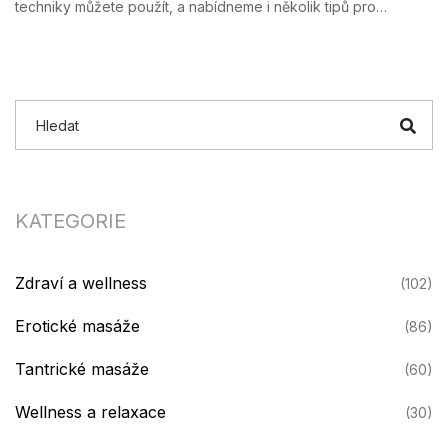
techniky můžete použít, a nabídneme i několik tipů pro
začátečníky. Prohloubíme i téma komunikace během masáže a
vyzdvihneme benefity, které taková masáž může mít pro váš
vztah.
KATEGORIE
Zdraví a wellness
(102)
Erotické masáže
(86)
Tantrické masáže
(60)
Wellness a relaxace
(30)