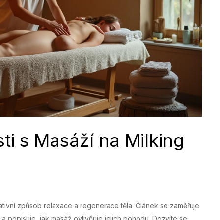
i s Masáží na Milking
nativní způsob relaxace a regenerace těla. Článek se zaměřuje
 a popisuje, jak masáž ovlivňuje jejich pohodu. Dozvíte se