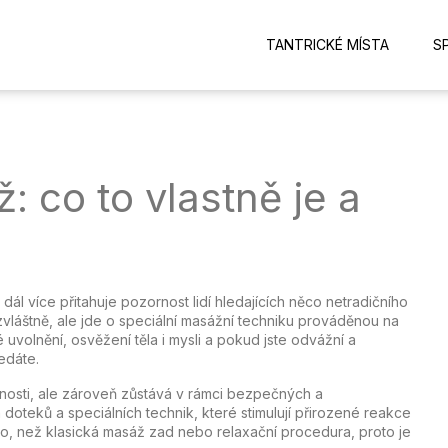
TANTRICKÉ MÍSTA
S
: co to vlastně je a
dál více přitahuje pozornost lidí hledajících něco netradičního
zvláštně, ale jde o speciální masážní techniku prováděnou na
 uvolnění, osvěžení těla i mysli a pokud jste odvážní a
edáte.
slnosti, ale zároveň zůstává v rámci bezpečných a
doteků a speciálních technik, které stimulují přirozené reakce
ého, než klasická masáž zad nebo relaxační procedura, proto je