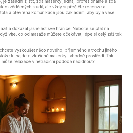
 je zásadní zjistit, zda masérky jednají profesionálně a zda
ik osvědčených studií, ale vždy si přečtěte recenze a
 čistota a otevřená komunikace jsou základem, aby byla vaše
t a dokázat jasně říct své hranice. Nebojte se ptát na
. Když víte, co od masáže můžete očekávat, lépe si celý zážitek
d chcete vyzkoušet něco nového, příjemného a trochu jiného
otože tu najdete zkušené masérky i vhodné prostředí. Tak
no může relaxace v netradiční podobě nabídnout?