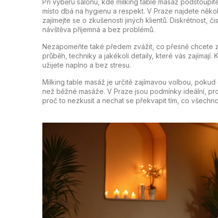
Při výběru salonu, kde milking table masáž podstoupíte,
místo dbá na hygienu a respekt. V Praze najdete někol
zajímejte se o zkušenosti jiných klientů. Diskrétnost,
návštěva příjemná a bez problémů.
Nezapomeňte také předem zvážit, co přesně chcete zaží
průběh, techniky a jakékoli detaily, které vás zajímají
užijete naplno a bez stresu.
Milking table masáž je určitě zajímavou volbou, poku
než běžné masáže. V Praze jsou podmínky ideální, pr
proč to nezkusit a nechat se překvapit tím, co všech