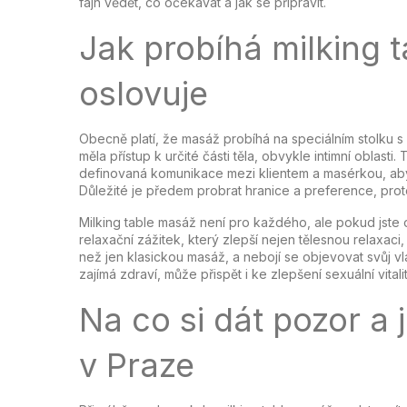
fajn vědět, co očekávat a jak se připravit.
Jak probíhá milking 
oslovuje
Obecně platí, že masáž probíhá na speciálním stolku s
měla přístup k určité části těla, obvykle intimní oblasti
definovaná komunikace mezi klientem a masérkou, aby
Důležité je předem probrat hranice a preference, pro
Milking table masáž není pro každého, ale pokud jst
relaxační zážitek, který zlepší nejen tělesnou relaxaci, 
než jen klasickou masáž, a nebojí se objevovat svůj v
zajímá zdraví, může přispět i ke zlepšení sexuální vita
Na co si dát pozor a 
v Praze