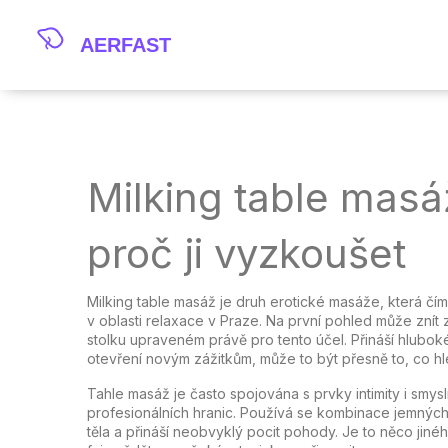
Milking table masáž
proč ji vyzkoušet
Milking table masáž je druh erotické masáže, která čím 
v oblasti relaxace v Praze. Na první pohled může znít 
stolku upraveném právě pro tento účel. Přináší hluboké
otevření novým zážitkům, může to být přesně to, co hl
Tahle masáž je často spojována s prvky intimity i smy
profesionálních hranic. Používá se kombinace jemných 
těla a přináší neobvyklý pocit pohody. Je to něco jin