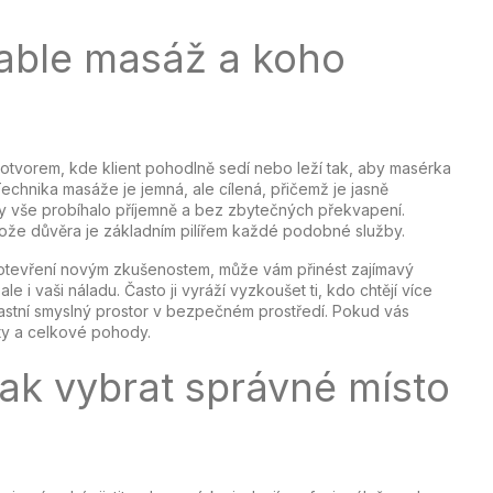
table masáž a koho
 otvorem, kde klient pohodlně sedí nebo leží tak, aby masérka
. Technika masáže je jemná, ale cílená, přičemž je jasně
 vše probíhalo příjemně a bez zbytečných překvapení.
tože důvěra je základním pilířem každé podobné služby.
e otevření novým zkušenostem, může vám přinést zajímavý
ale i vaši náladu. Často ji vyráží vyzkoušet ti, kdo chtějí více
lastní smyslný prostor v bezpečném prostředí. Pokud vás
lity a celkové pohody.
jak vybrat správné místo