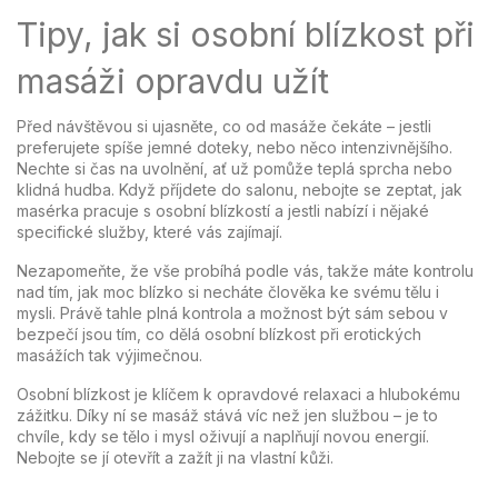
Tipy, jak si osobní blízkost při
masáži opravdu užít
Před návštěvou si ujasněte, co od masáže čekáte – jestli
preferujete spíše jemné doteky, nebo něco intenzivnějšího.
Nechte si čas na uvolnění, ať už pomůže teplá sprcha nebo
klidná hudba. Když příjdete do salonu, nebojte se zeptat, jak
masérka pracuje s osobní blízkostí a jestli nabízí i nějaké
specifické služby, které vás zajímají.
Nezapomeňte, že vše probíhá podle vás, takže máte kontrolu
nad tím, jak moc blízko si necháte člověka ke svému tělu i
mysli. Právě tahle plná kontrola a možnost být sám sebou v
bezpečí jsou tím, co dělá osobní blízkost při erotických
masážích tak výjimečnou.
Osobní blízkost je klíčem k opravdové relaxaci a hlubokému
zážitku. Díky ní se masáž stává víc než jen službou – je to
chvíle, kdy se tělo i mysl oživují a naplňují novou energií.
Nebojte se jí otevřít a zažít ji na vlastní kůži.