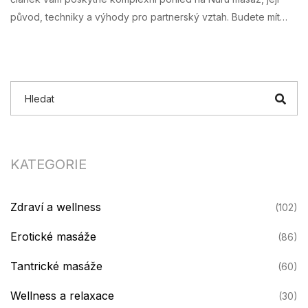
původ, techniky a výhody pro partnerský vztah. Budete mít
příležitost naučit se, jak provádět základní kroky této unikátní
masáže, a získat tipy, jak ji začlenit do vašeho intimního života.
KATEGORIE
Zdraví a wellness
(102)
Erotické masáže
(86)
Tantrické masáže
(60)
Wellness a relaxace
(30)