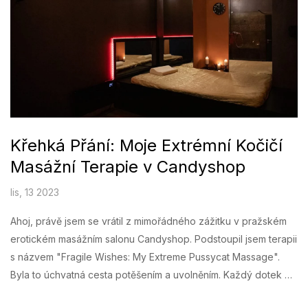
Křehká Přání: Moje Extrémní Kočičí
Masážní Terapie v Candyshop
lis, 13 2023
Ahoj, právě jsem se vrátil z mimořádného zážitku v pražském
erotickém masážním salonu Candyshop. Podstoupil jsem terapii
s názvem "Fragile Wishes: My Extreme Pussycat Massage".
Byla to úchvatná cesta potěšením a uvolněním. Každý dotek mi
dal pocit naprosté pohody a uspokojení. Nemůžeš pochopit,