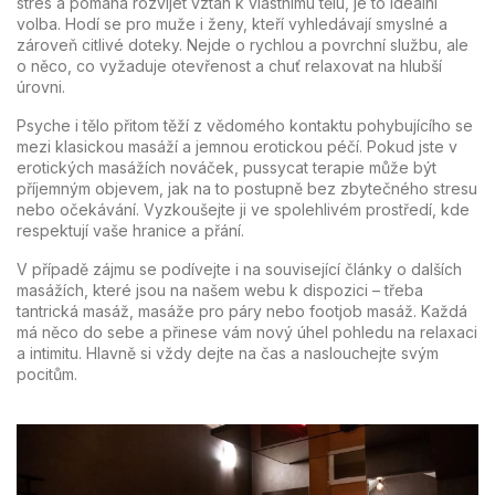
stres a pomáhá rozvíjet vztah k vlastnímu tělu, je to ideální
volba. Hodí se pro muže i ženy, kteří vyhledávají smyslné a
zároveň citlivé doteky. Nejde o rychlou a povrchní službu, ale
o něco, co vyžaduje otevřenost a chuť relaxovat na hlubší
úrovni.
Psyche i tělo přitom těží z vědomého kontaktu pohybujícího se
mezi klasickou masáží a jemnou erotickou péčí. Pokud jste v
erotických masážích nováček, pussycat terapie může být
příjemným objevem, jak na to postupně bez zbytečného stresu
nebo očekávání. Vyzkoušejte ji ve spolehlivém prostředí, kde
respektují vaše hranice a přání.
V případě zájmu se podívejte i na související články o dalších
masážích, které jsou na našem webu k dispozici – třeba
tantrická masáž, masáže pro páry nebo footjob masáž. Každá
má něco do sebe a přinese vám nový úhel pohledu na relaxaci
a intimitu. Hlavně si vždy dejte na čas a naslouchejte svým
pocitům.