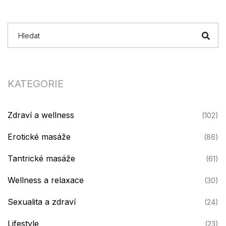
co jsem prožil, dokud to nezkusíš sám.
KATEGORIE
Zdraví a wellness
(102)
Erotické masáže
(86)
Tantrické masáže
(61)
Wellness a relaxace
(30)
Sexualita a zdraví
(24)
Lifestyle
(23)