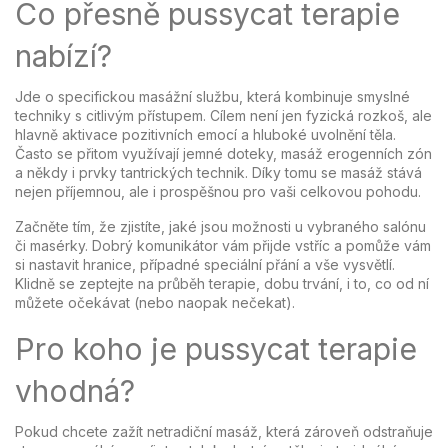
Co přesně pussycat terapie
nabízí?
Jde o specifickou masážní službu, která kombinuje smyslné
techniky s citlivým přístupem. Cílem není jen fyzická rozkoš, ale
hlavně aktivace pozitivních emocí a hluboké uvolnění těla.
Často se přitom využívají jemné doteky, masáž erogenních zón
a někdy i prvky tantrických technik. Díky tomu se masáž stává
nejen příjemnou, ale i prospěšnou pro vaši celkovou pohodu.
Začněte tím, že zjistíte, jaké jsou možnosti u vybraného salónu
či masérky. Dobrý komunikátor vám přijde vstříc a pomůže vám
si nastavit hranice, případné speciální přání a vše vysvětlí.
Klidně se zeptejte na průběh terapie, dobu trvání, i to, co od ní
můžete očekávat (nebo naopak nečekat).
Pro koho je pussycat terapie
vhodná?
Pokud chcete zažít netradiční masáž, která zároveň odstraňuje