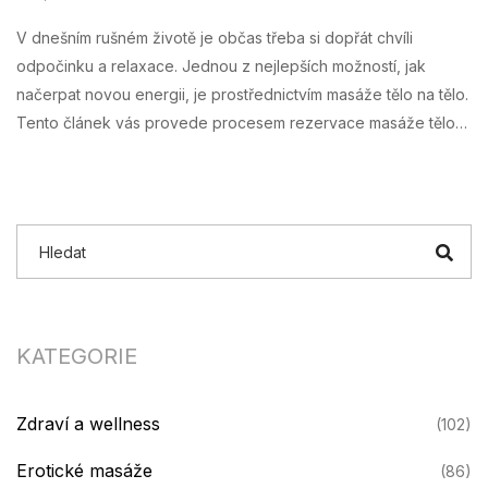
V dnešním rušném životě je občas třeba si dopřát chvíli
odpočinku a relaxace. Jednou z nejlepších možností, jak
načerpat novou energii, je prostřednictvím masáže tělo na tělo.
Tento článek vás provede procesem rezervace masáže tělo
na tělo v Praze online, přičemž vám poskytne užitečné tipy, jak
si vybrat to pravé místo pro vaši masáž, co od masáže
očekávat, a jak z tohoto zážitku vytěžit co nejvíce.
KATEGORIE
Zdraví a wellness
(102)
Erotické masáže
(86)