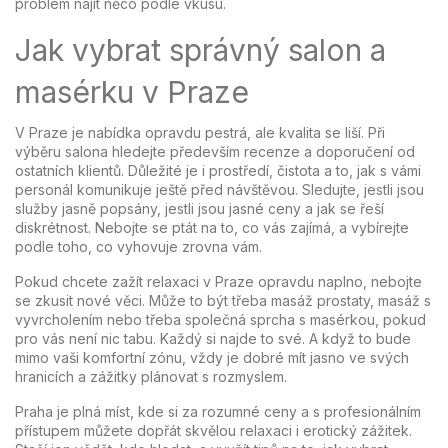
problém najít něco podle vkusu.
Jak vybrat správný salon a
masérku v Praze
V Praze je nabídka opravdu pestrá, ale kvalita se liší. Při
výběru salona hledejte především recenze a doporučení od
ostatních klientů. Důležité je i prostředí, čistota a to, jak s vámi
personál komunikuje ještě před návštěvou. Sledujte, jestli jsou
služby jasně popsány, jestli jsou jasné ceny a jak se řeší
diskrétnost. Nebojte se ptát na to, co vás zajímá, a vybírejte
podle toho, co vyhovuje zrovna vám.
Pokud chcete zažít relaxaci v Praze opravdu naplno, nebojte
se zkusit nové věci. Může to být třeba masáž prostaty, masáž s
vyvrcholením nebo třeba společná sprcha s masérkou, pokud
pro vás není nic tabu. Každý si najde to své. A když to bude
mimo vaši komfortní zónu, vždy je dobré mít jasno ve svých
hranicích a zážitky plánovat s rozmyslem.
Praha je plná míst, kde si za rozumné ceny a s profesionálním
přístupem můžete dopřát skvělou relaxaci i erotický zážitek.