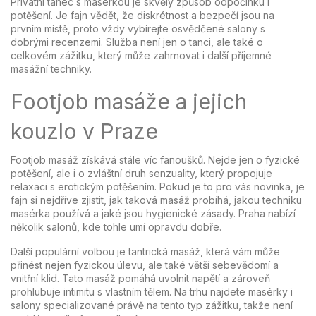
Privátní tanec s masérkou je skvělý způsob odpočinku i
potěšení. Je fajn vědět, že diskrétnost a bezpečí jsou na
prvním místě, proto vždy vybírejte osvědčené salony s
dobrými recenzemi. Služba není jen o tanci, ale také o
celkovém zážitku, který může zahrnovat i další příjemné
masážní techniky.
Footjob masáže a jejich
kouzlo v Praze
Footjob masáž získává stále víc fanoušků. Nejde jen o fyzické
potěšení, ale i o zvláštní druh senzuality, který propojuje
relaxaci s erotickým potěšením. Pokud je to pro vás novinka, je
fajn si nejdříve zjistit, jak taková masáž probíhá, jakou techniku
masérka používá a jaké jsou hygienické zásady. Praha nabízí
několik salonů, kde tohle umí opravdu dobře.
Další populární volbou je tantrická masáž, která vám může
přinést nejen fyzickou úlevu, ale také větší sebevědomí a
vnitřní klid. Tato masáž pomáhá uvolnit napětí a zároveň
prohlubuje intimitu s vlastním tělem. Na trhu najdete masérky i
salony specializované právě na tento typ zážitku, takže není