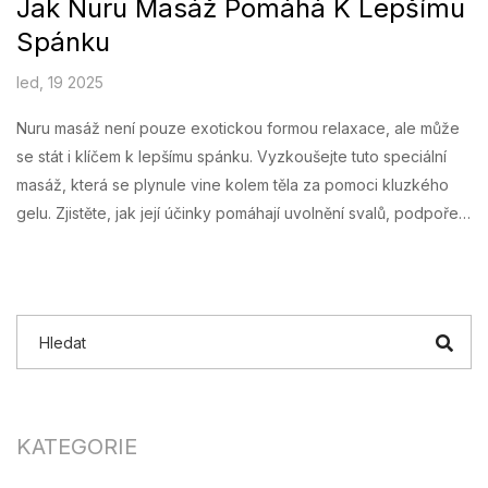
Jak Nuru Masáž Pomáhá K Lepšímu
Spánku
led, 19 2025
Nuru masáž není pouze exotickou formou relaxace, ale může
se stát i klíčem k lepšímu spánku. Vyzkoušejte tuto speciální
masáž, která se plynule vine kolem těla za pomoci kluzkého
gelu. Zjistěte, jak její účinky pomáhají uvolnění svalů, podpoře
oběhového systému a snížení stresu, což přispívá ke klidnému
nočnímu odpočinku.
KATEGORIE