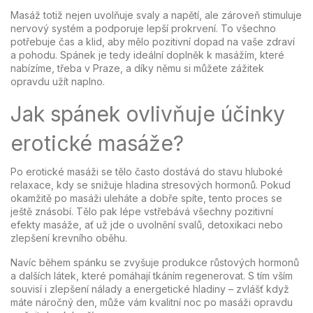
Masáž totiž nejen uvolňuje svaly a napětí, ale zároveň stimuluje
nervový systém a podporuje lepší prokrvení. To všechno
potřebuje čas a klid, aby mělo pozitivní dopad na vaše zdraví
a pohodu. Spánek je tedy ideální doplněk k masážím, které
nabízíme, třeba v Praze, a díky němu si můžete zážitek
opravdu užít naplno.
Jak spánek ovlivňuje účinky
erotické masáže?
Po erotické masáži se tělo často dostává do stavu hluboké
relaxace, kdy se snižuje hladina stresových hormonů. Pokud
okamžitě po masáži uleháte a dobře spíte, tento proces se
ještě znásobí. Tělo pak lépe vstřebává všechny pozitivní
efekty masáže, ať už jde o uvolnění svalů, detoxikaci nebo
zlepšení krevního oběhu.
Navíc během spánku se zvyšuje produkce růstových hormonů
a dalších látek, které pomáhají tkáním regenerovat. S tím vším
souvisí i zlepšení nálady a energetické hladiny – zvlášť když
máte náročný den, může vám kvalitní noc po masáži opravdu