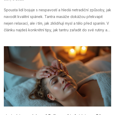
Spousta lidí bojuje s nespavostí a hledá netradiční způsoby, jak
navodit kvalitní spánek. Tantra masáže dokážou překvapit
nejen relaxací, ale i tím, jak zklidňují mysl a tělo před spaním. V
článku najdeš konkrétní tipy, jak tantru zařadit do své rutiny a
proč funguje právě na spánek. Seznámíš se s jednoduchými
rituály, které můžeš vyzkoušet i doma. A zjistíš, proč se po
tantru často spí jako mimino.