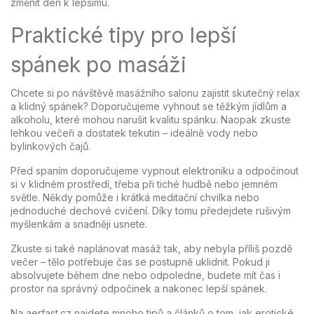
změnit den k lepšímu.
Praktické tipy pro lepší
spánek po masáži
Chcete si po návštěvě masážního salonu zajistit skutečný relax
a klidný spánek? Doporučujeme vyhnout se těžkým jídlům a
alkoholu, které mohou narušit kvalitu spánku. Naopak zkuste
lehkou večeři a dostatek tekutin – ideálně vody nebo
bylinkových čajů.
Před spaním doporučujeme vypnout elektroniku a odpočinout
si v klidném prostředí, třeba při tiché hudbě nebo jemném
světle. Někdy pomůže i krátká meditační chvilka nebo
jednoduché dechové cvičení. Díky tomu předejdete rušivým
myšlenkám a snadněji usnete.
Zkuste si také naplánovat masáž tak, aby nebyla příliš pozdě
večer – tělo potřebuje čas se postupně uklidnit. Pokud ji
absolvujete během dne nebo odpoledne, budete mít čas i
prostor na správný odpočinek a nakonec lepší spánek.
Na aerfast.cz najdete mnoho tipů a článků o tom, jak erotické