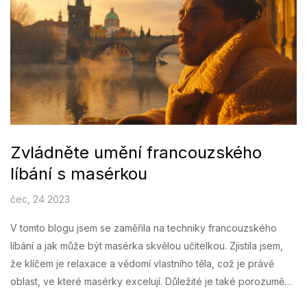
Zvládněte umění francouzského
líbání s masérkou
čec, 24 2023
V tomto blogu jsem se zaměřila na techniky francouzského
líbání a jak může být masérka skvělou učitelkou. Zjistila jsem,
že klíčem je relaxace a vědomí vlastního těla, což je právě
oblast, ve které masérky excelují. Důležité je také porozumění
tomu, jak správně používat jazyk a rty, a to je další dovednost,