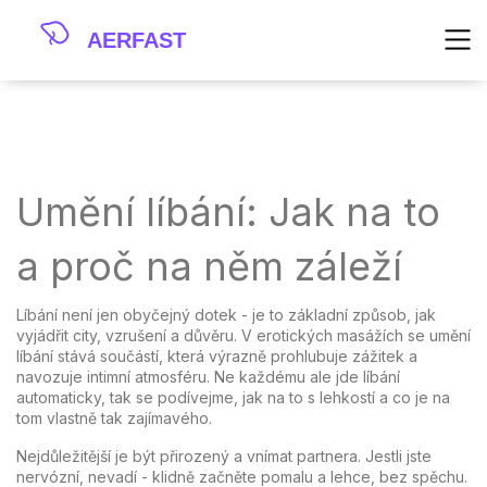
Umění líbání: Jak na to
a proč na něm záleží
Líbání není jen obyčejný dotek - je to základní způsob, jak
vyjádřit city, vzrušení a důvěru. V erotických masážích se umění
líbání stává součástí, která výrazně prohlubuje zážitek a
navozuje intimní atmosféru. Ne každému ale jde líbání
automaticky, tak se podívejme, jak na to s lehkostí a co je na
tom vlastně tak zajímavého.
Nejdůležitější je být přirozený a vnímat partnera. Jestli jste
nervózní, nevadí - klidně začněte pomalu a lehce, bez spěchu.