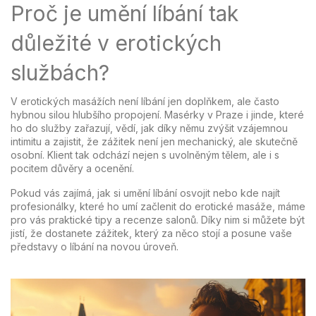
Proč je umění líbání tak
důležité v erotických
službách?
V erotických masážích není líbání jen doplňkem, ale často
hybnou silou hlubšího propojení. Masérky v Praze i jinde, které
ho do služby zařazují, vědí, jak díky němu zvýšit vzájemnou
intimitu a zajistit, že zážitek není jen mechanický, ale skutečně
osobní. Klient tak odchází nejen s uvolněným tělem, ale i s
pocitem důvěry a ocenění.
Pokud vás zajímá, jak si umění líbání osvojit nebo kde najít
profesionálky, které ho umí začlenit do erotické masáže, máme
pro vás praktické tipy a recenze salonů. Díky nim si můžete být
jistí, že dostanete zážitek, který za něco stojí a posune vaše
představy o líbání na novou úroveň.