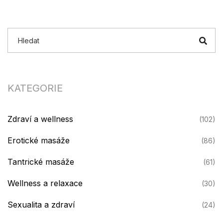
kterou může masérka vyučovat. Toto umění vyžaduje praxi a
trpělivost, ale výsledky mohou být velmi odměňující.
Francouzské líbání je krásná forma intimity, kterou můžeme
zdokonalit s trochou pomoci.
KATEGORIE
Zdraví a wellness
(102)
Erotické masáže
(86)
Tantrické masáže
(61)
Wellness a relaxace
(30)
Sexualita a zdraví
(24)