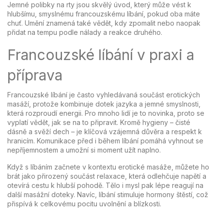
Jemné polibky na rty jsou skvělý úvod, který může vést k
hlubšímu, smyslnému francouzskému líbání, pokud oba máte
chuť. Umění znamená také vědět, kdy zpomalit nebo naopak
přidat na tempu podle nálady a reakce druhého.
Francouzské líbání v praxi a
příprava
Francouzské líbání je často vyhledávaná součást erotických
masáží, protože kombinuje dotek jazyka a jemné smyslnosti,
která rozproudí energii. Pro mnoho lidí je to novinka, proto se
vyplatí vědět, jak se na to připravit. Kromě hygieny – čisté
dásně a svěží dech – je klíčová vzájemná důvěra a respekt k
hranicím. Komunikace před i během líbání pomáhá vyhnout se
nepříjemnostem a umožní si moment užít naplno.
Když s líbáním začnete v kontextu erotické masáže, můžete ho
brát jako přirozený součást relaxace, která odlehčuje napětí a
otevírá cestu k hlubší pohodě. Tělo i mysl pak lépe reagují na
další masážní doteky. Navíc, líbání stimuluje hormony štěstí, což
přispívá k celkovému pocitu uvolnění a blízkosti.