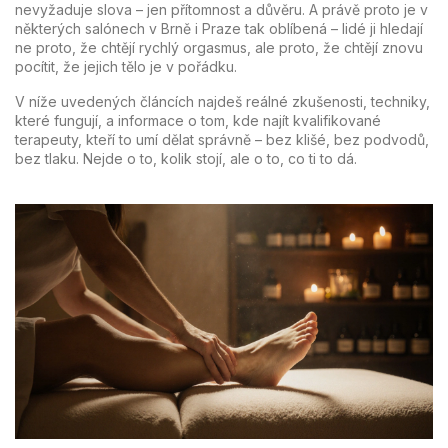
nevyžaduje slova – jen přítomnost a důvěru. A právě proto je v
některých salónech v Brně i Praze tak oblíbená – lidé ji hledají
ne proto, že chtějí rychlý orgasmus, ale proto, že chtějí znovu
pocítit, že jejich tělo je v pořádku.
V níže uvedených článcích najdeš reálné zkušenosti, techniky,
které fungují, a informace o tom, kde najít kvalifikované
terapeuty, kteří to umí dělat správně – bez klišé, bez podvodů,
bez tlaku. Nejde o to, kolik stojí, ale o to, co ti to dá.