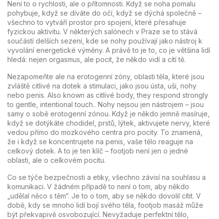
Není to o rychlosti, ale o přítomnosti. Když se noha pomalu
pohybuje, když se díváte do očí, když se dýchá společně –
všechno to vytváří prostor pro spojení, které přesahuje
fyzickou aktivitu. V některých salónech v Praze se to stává
součástí delších sezení, kde se nohy používají jako nástroj k
vyvolání energetické výměny. A právě to je to, co je většina lidí
hledá: nejen orgasmus, ale pocit, že někdo vidí a cítí tě.
Nezapomeňte ale na
erotogenní zóny
,
oblasti těla, které jsou
zvláště citlivé na dotek a stimulaci, jako jsou ústa, uši, nohy
nebo penis
. Also known as
citlivé body
, they respond strongly
to gentle, intentional touch.
. Nohy nejsou jen nástrojem – jsou
samy o sobě erotogenní zónou. Když je někdo jemně masíruje,
když se dotýkáte chodidel, prstů, lýtek, aktivujete nervy, které
vedou přímo do mozkového centra pro pocity. To znamená,
že i když se koncentrujete na penis, vaše tělo reaguje na
celkový dotek. A to je ten klíč – footjob není jen o jedné
oblasti, ale o celkovém pocitu.
Co se týče bezpečnosti a etiky, všechno závisí na souhlasu a
komunikaci. V žádném případě to není o tom, aby někdo
„udělal něco s těm“. Je to o tom, aby se někdo dovolil cítit. V
době, kdy se mnoho lidí bojí svého těla, footjob masáž může
být překvapivě osvobozující. Nevyžaduje perfektní tělo,