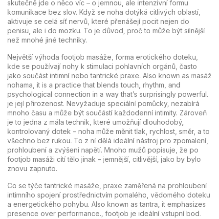
skutečně jde o něco víc – o jemnou, ale intenzivní formu
komunikace bez slov. Když se noha dotýká citlivých oblastí,
aktivuje se celá síť nervů, které přenášejí pocit nejen do
penisu, ale i do mozku. To je důvod, proč to může být silnější
než mnohé jiné techniky.
Největší výhoda
footjob masáže
,
forma erotického doteku,
kde se používají nohy k stimulaci pohlavních orgánů, často
jako součást intimní nebo tantrické praxe
. Also known as
masáž
nohama
, it is a practice that blends touch, rhythm, and
psychological connection in a way that’s surprisingly powerful.
je její přirozenost. Nevyžaduje speciální pomůcky, nezabírá
mnoho času a může být součástí každodenní intimity. Zároveň
je to jedna z mála technik, které umožňují dlouhodobý,
kontrolovaný dotek – noha může měnit tlak, rychlost, směr, a to
všechno bez rukou. To z ní dělá ideální nástroj pro zpomalení,
prohloubení a zvýšení napětí. Mnoho mužů popisuje, že po
footjob masáži cítí tělo jinak – jemnější, citlivější, jako by bylo
znovu zapnuto.
Co se týče
tantrické masáže
,
praxe zaměřená na prohloubení
intimního spojení prostřednictvím pomalého, vědomého doteku
a energetického pohybu
. Also known as
tantra
, it emphasizes
presence over performance.
, footjob je ideální vstupní bod.