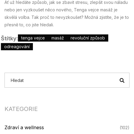
Ať už hledáte způsob, jak se zbavit stresu, zlepšit svou náladu
nebo jen vyzkoušet něco nového, Tenga vejce masáž je
skvělá volba. Tak proč to nevyzkoušet? Možná zjistíte, že je to
přesně to, co jste hledali.
Štítky:
tenga vejce
masáž
revoluční způsob
odreagování
KATEGORIE
Zdraví a wellness
(102)