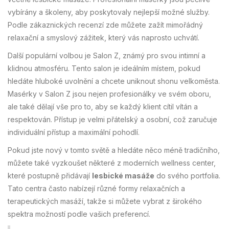
vybírány a školeny, aby poskytovaly nejlepší možné služby.
Podle zákaznických recenzí zde můžete zažít mimořádný
relaxační a smyslový zážitek, který vás naprosto uchvátí.
Další populární volbou je Salon Z, známý pro svou intimní a
klidnou atmosféru. Tento salon je ideálním místem, pokud
hledáte hluboké uvolnění a chcete uniknout shonu velkoměsta.
Masérky v Salon Z jsou nejen profesionálky ve svém oboru,
ale také dělají vše pro to, aby se každý klient cítil vítán a
respektován. Přístup je velmi přátelský a osobní, což zaručuje
individuální přístup a maximální pohodlí.
Pokud jste nový v tomto světě a hledáte něco méně tradičního,
můžete také vyzkoušet některé z moderních wellness center,
které postupně přidávají
lesbické masáže
do svého portfolia.
Tato centra často nabízejí různé formy relaxačních a
terapeutických masáží, takže si můžete vybrat z širokého
spektra možností podle vašich preferencí.