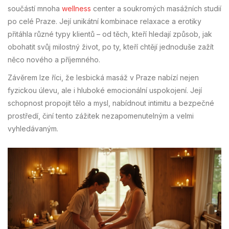
součástí mnoha
wellness
center a soukromých masážních studií
po celé Praze. Její unikátní kombinace relaxace a erotiky
přitáhla různé typy klientů – od těch, kteří hledají způsob, jak
obohatit svůj milostný život, po ty, kteří chtějí jednoduše zažít
něco nového a příjemného.
Závěrem lze říci, že lesbická masáž v Praze nabízí nejen
fyzickou úlevu, ale i hluboké emocionální uspokojení. Její
schopnost propojit tělo a mysl, nabídnout intimitu a bezpečné
prostředí, činí tento zážitek nezapomenutelným a velmi
vyhledávaným.