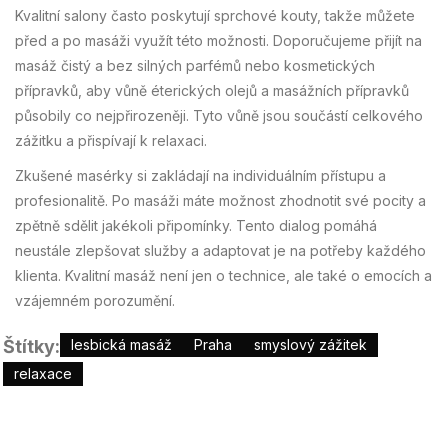
Kvalitní salony často poskytují sprchové kouty, takže můžete
před a po masáži využít této možnosti. Doporučujeme přijít na
masáž čistý a bez silných parfémů nebo kosmetických
přípravků, aby vůně éterických olejů a masážních přípravků
působily co nejpřirozeněji. Tyto vůně jsou součástí celkového
zážitku a přispívají k relaxaci.
Zkušené masérky si zakládají na individuálním přístupu a
profesionalitě. Po masáži máte možnost zhodnotit své pocity a
zpětně sdělit jakékoli připomínky. Tento dialog pomáhá
neustále zlepšovat služby a adaptovat je na potřeby každého
klienta. Kvalitní masáž není jen o technice, ale také o emocích a
vzájemném porozumění.
Štítky:
lesbická masáž
Praha
smyslový zážitek
relaxace