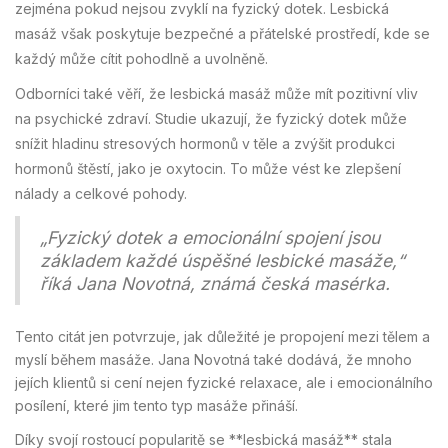
zejména pokud nejsou zvyklí na fyzický dotek. Lesbická
masáž však poskytuje bezpečné a přátelské prostředí, kde se
každý může cítit pohodlně a uvolněně.
Odborníci také věří, že lesbická masáž může mít pozitivní vliv
na psychické zdraví. Studie ukazují, že fyzický dotek může
snížit hladinu stresových hormonů v těle a zvýšit produkci
hormonů štěstí, jako je oxytocin. To může vést ke zlepšení
nálady a celkové pohody.
„Fyzický dotek a emocionální spojení jsou
základem každé úspěšné lesbické masáže,“
říká Jana Novotná, známá česká masérka.
Tento citát jen potvrzuje, jak důležité je propojení mezi tělem a
myslí během masáže. Jana Novotná také dodává, že mnoho
jejích klientů si cení nejen fyzické relaxace, ale i emocionálního
posílení, které jim tento typ masáže přináší.
Díky svojí rostoucí popularitě se **lesbická masáž** stala