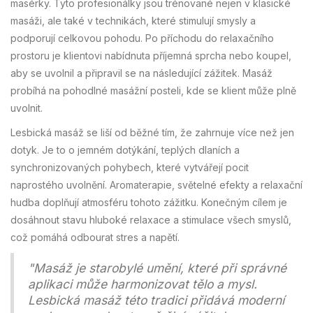
masérky. Tyto profesionálky jsou trénované nejen v klasické
masáži, ale také v technikách, které stimulují smysly a
podporují celkovou pohodu. Po příchodu do relaxačního
prostoru je klientovi nabídnuta příjemná sprcha nebo koupel,
aby se uvolnil a připravil se na následující zážitek. Masáž
probíhá na pohodlné masážní posteli, kde se klient může plně
uvolnit.
Lesbická masáž se liší od běžné tím, že zahrnuje více než jen
dotyk. Je to o jemném dotýkání, teplých dlaních a
synchronizovaných pohybech, které vytvářejí pocit
naprostého uvolnění. Aromaterapie, světelné efekty a relaxační
hudba doplňují atmosféru tohoto zážitku. Konečným cílem je
dosáhnout stavu hluboké relaxace a stimulace všech smyslů,
což pomáhá odbourat stres a napětí.
"Masáž je starobylé umění, které při správné
aplikaci může harmonizovat tělo a mysl.
Lesbická masáž této tradici přidává moderní