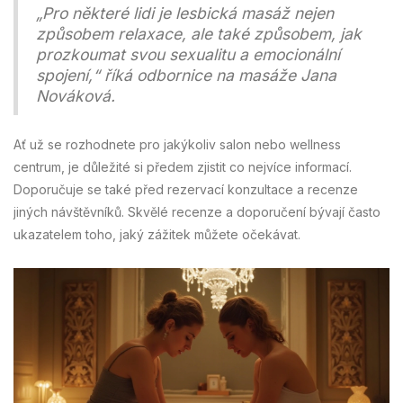
„Pro některé lidi je lesbická masáž nejen
způsobem relaxace, ale také způsobem, jak
prozkoumat svou sexualitu a emocionální
spojení,“ říká odbornice na masáže Jana
Nováková.
Ať už se rozhodnete pro jakýkoliv salon nebo wellness
centrum, je důležité si předem zjistit co nejvíce informací.
Doporučuje se také před rezervací konzultace a recenze
jiných návštěvníků. Skvělé recenze a doporučení bývají často
ukazatelem toho, jaký zážitek můžete očekávat.