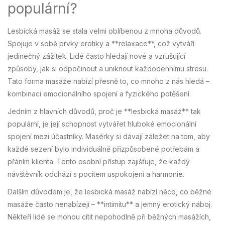
populární?
Lesbická masáž se stala velmi oblíbenou z mnoha důvodů.
Spojuje v sobě prvky erotiky a **relaxace**, což vytváří
jedinečný zážitek. Lidé často hledají nové a vzrušující
způsoby, jak si odpočinout a uniknout každodennímu stresu.
Tato forma masáže nabízí přesně to, co mnoho z nás hledá –
kombinaci emocionálního spojení a fyzického potěšení.
Jedním z hlavních důvodů, proč je **lesbická masáž** tak
populární, je její schopnost vytvářet hluboké emocionální
spojení mezi účastníky. Masérky si dávají záležet na tom, aby
každé sezení bylo individuálně přizpůsobené potřebám a
přáním klienta. Tento osobní přístup zajišťuje, že každý
návštěvník odchází s pocitem uspokojení a harmonie.
Dalším důvodem je, že lesbická masáž nabízí něco, co běžné
masáže často nenabízejí – **intimitu** a jemný erotický náboj.
Někteří lidé se mohou cítit nepohodlně při běžných masážích,