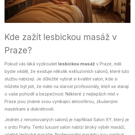
Kde zažít lesbickou masáž v
Praze?
Pokud vás láká vyzkoušet
lesbickou masáž
v Praze, měli
byste vědět, že existuje několik exkluzivních salonů, které tuto
službu nabízejí. Je důležité vybrat si kvalitní salon, kde si
můžete být jisti, že máte na starost profesionály, kteří se starají
o vaše pohodlí a bezpečnost. Některé z nejlepších míst v
Praze jsou známé svou vynikající atmosférou, zkušenými
masérkami a diskrétností.
Jedním z renomovaných salonů je například Salon XY, který je
v srdci Prahy. Tento luxusní salon nabízí široký výběr masáží,
včetně lesbické masáže. Profesionální masérky jsou pečlivě