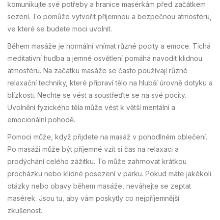
komunikujte své potřeby a hranice masérkám před začátkem
sezení. To pomůže vytvořit příjemnou a bezpečnou atmosféru,
ve které se budete moci uvolnit.
Během masáže je normální vnímat různé pocity a emoce. Tichá
meditativní hudba a jemné osvětlení pomáhá navodit klidnou
atmosféru. Na začátku masáže se často používají různé
relaxační techniky, které připraví tělo na hlubší úrovně dotyku a
blízkosti. Nechte se vést a soustřeďte se na své pocity.
Uvolnění fyzického těla může vést k větší mentální a
emocionální pohodě.
Pomoci může, když přijdete na masáž v pohodlném oblečení.
Po masáži může být příjemné vzít si čas na relaxaci a
prodýchání celého zážitku. To může zahrnovat krátkou
procházku nebo klidné posezení v parku. Pokud máte jakékoli
otázky nebo obavy během masáže, neváhejte se zeptat
masérek. Jsou tu, aby vám poskytly co nejpříjemnější
zkušenost.