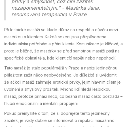
prvky a smyslnost, což činí zážitek
nezapomenutelným." - Masérka Jana,
renomovaná terapeutka v Praze
Při lesbické masáži se klade důraz na respekt a důvěru mezi
masérkou a klientem. Každá sezení jsou přizpůsobena
individuálním potřebám a přání klienta. Komunikace je klíčová, a
proto je běžné, že masérky se před samotnou masáží ptají na
specifické oblasti těla, kde klient cítí napětí nebo nepohodlí.
Tato masáž je stále populárnější v Praze a nabízí jedinečnou
příležitost zažít něco neobyčejného. Je důležité si uvědomit,
že ačkoli masáž zahrnuje erotické prvky, jejím hlavním cílem je
uvolnění a smyslový prožitek. Mnoho lidí hledá lesbickou
masáž, protože přináší něco, co běžná masáž často postrádá –
hlubší emocionální a mentální propojení.
Pokud přemýšlíte o tom, že si dopřejete tento jedinečný
zážitek, je vždy dobré se informovat o reputaci masážního