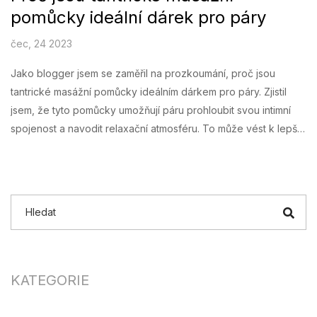
pomůcky ideální dárek pro páry
čec, 24 2023
Jako blogger jsem se zaměřil na prozkoumání, proč jsou
tantrické masážní pomůcky ideálním dárkem pro páry. Zjistil
jsem, že tyto pomůcky umožňují páru prohloubit svou intimní
spojenost a navodit relaxační atmosféru. To může vést k lepší
komunikaci a posílení důvěry ve vztahu. Díky své
univerzálnosti jsou vhodné pro páry jakéhokoliv věku a
sexuální orientace. Co víc, poskytují zcela nový rozměr
předehry a pomáhají zlepšit sexuální zdraví.
KATEGORIE