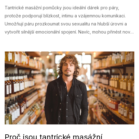
Tantrické masážní pomůcky jsou ideální dárek pro páry,
protože podporují blízkost, intimu a vzájemnou komunikaci.
Umožňují páru prozkoumat svou sexualitu na hlubší úrovni a
vytvořit silnější emocionální spojení. Navíc, mohou přinést nové
a vzrušující zážitky do sexuálního života páru. Jejich použití je
také skvělý způsob, jak ulevit od stresu a napětí. Takže pokud
hledáte dárek, který oceňuje lásku a intimu, tantrické masážní
pomůcky by mohly být tou správnou volbou.
Proč jsou tantrické masážní