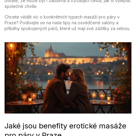
uvidíte, že může být i zábavná a vzrušující cesta, jak si vylepšit
společné chvíle.
Chcete vědět víc o konkrétních typech masáží pro páry v
Praze? Podívejte se na naše tipy na osvědčené salóny a
příběhy spokojených párů, které už mají své zážitky za sebou.
Jaké jsou benefity erotické masáže
pro páry v Praze