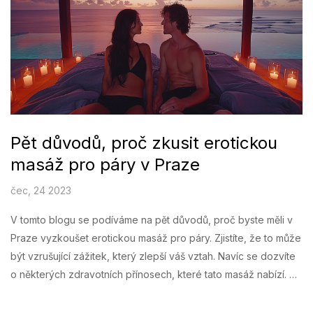
skvělou volbou.
Pět důvodů, proč zkusit erotickou
masáž pro páry v Praze
čec, 24 2023
V tomto blogu se podíváme na pět důvodů, proč byste měli v
Praze vyzkoušet erotickou masáž pro páry. Zjistíte, že to může
být vzrušující zážitek, který zlepší váš vztah. Navíc se dozvíte
o některých zdravotních přínosech, které tato masáž nabízí. Ať
už hledáte způsob, jak oživit váš vztah, nebo se jen chcete
zrelaxovat a užít si něco nového, erotická masáž pro páry v