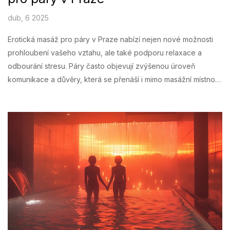
dub, 6 2025
Erotická masáž pro páry v Praze nabízí nejen nové možnosti
prohloubení vašeho vztahu, ale také podporu relaxace a
odbourání stresu. Páry často objevují zvýšenou úroveň
komunikace a důvěry, která se přenáší i mimo masážní místnost.
Pro ty, kteří hledají oživení svého vztahu, může tato zkušenost
přinést nové perspektivy a intimitu. Navíc, Praha nabízí mnoho
profesionálních salonů, které zajišťují vysokou úroveň služeb v
diskrétním prostředí.