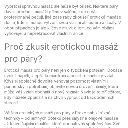
Vybrat si správnou masáž ale může být oříšek. Některé páry
dávají přednost masáži přímo v salónu, kde o vás
profesionálně pečují, jiné zase rády zkoušejí erotické masáže
doma, kde si mohou vytvořit svou vlastní atmosféru a rituály. V
obou případech je ale klíčové mluvit o tom, co vám oběma
vyhovuje, a nepřekračovat vlastní hranice.
Proč zkusit erotickou masáž
pro páry?
Erotická masáž pro páry není jen o fyzickém potěšení. Dokáže
uvolnit napětí, zlepšit komunikaci a posílit romantický vztah.
Když si společně dovolíte věnovat pozornost vlastním i
partnerským potřebám, objevíte novou úroveň intimity, která
může váš vztah obohatit o nový rozměr. Navíc je to příležitost,
kdy můžete zpomalit a na chvíli vypnout od každodenních
starostí.
Většina erotických masáží pro páry v Praze nabízí různé
techniky – od jemných doteků přes smyslné olejové masáže
až k uvolňujícím rituálům, které obohatí váš společný čas. Své