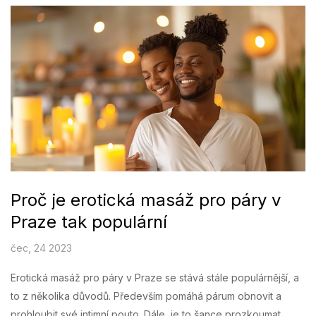
Praze je skvělou volbou. Tak proč to nezkusit?
Proč je erotická masáž pro páry v
Praze tak populární
čec, 24 2023
Erotická masáž pro páry v Praze se stává stále populárnější, a
to z několika důvodů. Především pomáhá párum obnovit a
prohloubit své intimní pouto. Dále, je to šance prozkoumat