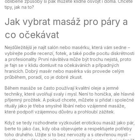
oblíbené způsoby si pak můžete klidně osvojit i doma. Chcete
tipy, jak na to?
Jak vybrat masáž pro páry a
co očekávat
Nejdůležitější je najít salón nebo masérku, která vám sedne –
vybírejte podle recenzí, fotek, a také podle pocitu diskrétnosti
a profesionality. První návštěva může být trochu nejistá, proto
je fajn se v klidu domluvit na očekáváních a případných
hranicích. Dobrý masér nebo masérka vás provede celým
průběhem, poradí, co je dobré zkusit.
Během masáže se často používají kvalitní oleje a jemné
techniky, které uvolňují svaly i mysl. Není to honička, ale hlavně
příjemný prožitek. A pokud chcete, můžete si přidat i společné
rituály jako je třeba smyslné líbání nebo vzájemné masáže,
které podpoří vzájemnou důvěru a prohloubí zážitek.
Když se tedy rozhodnete vyzkoušet erotickou masáž jako pár,
berte to jako čas, kdy oba objevujete a respektujete potřeby
toho druhého. Užijte si to bez nervozity a s otevřenou myslí –