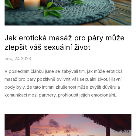
Jak erotická masáž pro páry může
zlepšit váš sexuální život
čec, 24 2023
V posledním článku jsme se zabývali tím, jak může erotická
masáž pro páry pozitivně ovlivnit váš sexuální život. Hlavní
body byly, že tato intimní zkušenost může zvýšit důvěru a
komunikaci mezi partnery, prohloubit jejich emocionální
propojení a také pomoci objevit nové způsoby, jak druhého
potěšit. Masáže mohou také pomoci překonat sexuální
problémy a stres. Je důležité pamatovat, že kvalitní masáž
vyžaduje praxi a trpělivost. Takže, pokud hledáte způsob, jak
oživit svůj sexuální život, erotická masáž pro páry by mohla být