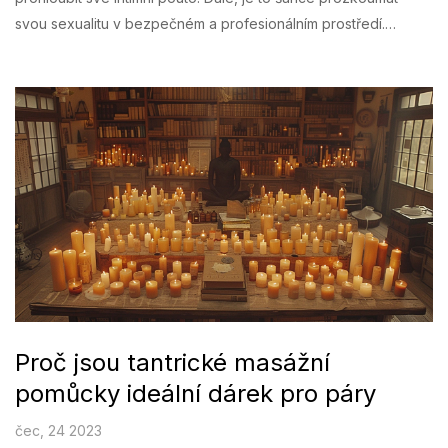
svou sexualitu v bezpečném a profesionálním prostředí.
Mnoho párů také oceňuje to, jak tato zkušenost přináší novou
jiskru do jejich sexuálního života. Navíc, Praha je známá svými
vysoce kvalitními a diskrétními službami v tomto oboru.
Proč jsou tantrické masážní
pomůcky ideální dárek pro páry
čec, 24 2023