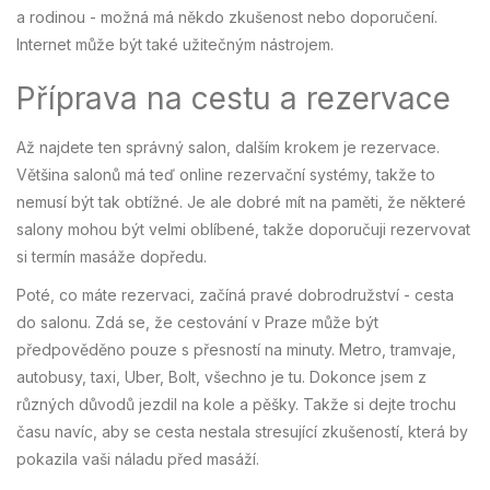
a rodinou - možná má někdo zkušenost nebo doporučení.
Internet může být také užitečným nástrojem.
Příprava na cestu a rezervace
Až najdete ten správný salon, dalším krokem je rezervace.
Většina salonů má teď online rezervační systémy, takže to
nemusí být tak obtížné. Je ale dobré mít na paměti, že některé
salony mohou být velmi oblíbené, takže doporučuji rezervovat
si termín masáže dopředu.
Poté, co máte rezervaci, začíná pravé dobrodružství - cesta
do salonu. Zdá se, že cestování v Praze může být
předpověděno pouze s přesností na minuty. Metro, tramvaje,
autobusy, taxi, Uber, Bolt, všechno je tu. Dokonce jsem z
různých důvodů jezdil na kole a pěšky. Takže si dejte trochu
času navíc, aby se cesta nestala stresující zkušeností, která by
pokazila vaši náladu před masáží.