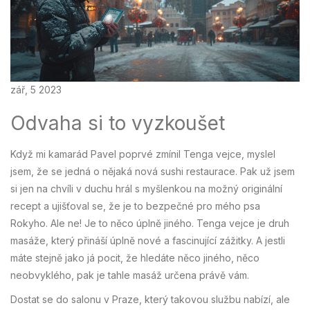
zář, 5 2023
Odvaha si to vyzkoušet
Když mi kamarád Pavel poprvé zmínil Tenga vejce, myslel
jsem, že se jedná o nějaká nová sushi restaurace. Pak už jsem
si jen na chvíli v duchu hrál s myšlenkou na možný originální
recept a ujišťoval se, že je to bezpečné pro mého psa
Rokyho. Ale ne! Je to něco úplně jiného. Tenga vejce je druh
masáže, který přináší úplně nové a fascinující zážitky. A jestli
máte stejně jako já pocit, že hledáte něco jiného, něco
neobvyklého, pak je tahle masáž určena právě vám.
Dostat se do salonu v Praze, který takovou službu nabízí, ale