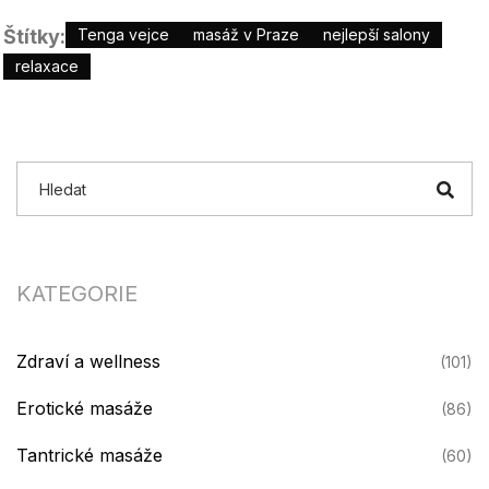
Štítky:
Tenga vejce
masáž v Praze
nejlepší salony
relaxace
KATEGORIE
Zdraví a wellness
(101)
Erotické masáže
(86)
Tantrické masáže
(60)