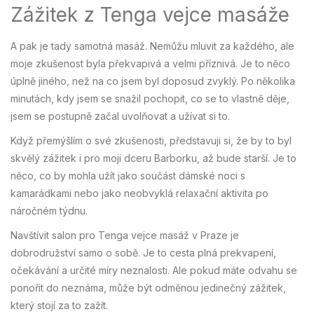
Zážitek z Tenga vejce masáže
A pak je tady samotná masáž. Nemůžu mluvit za každého, ale
moje zkušenost byla překvapivá a velmi příznivá. Je to něco
úplně jiného, než na co jsem byl doposud zvyklý. Po několika
minutách, kdy jsem se snažil pochopit, co se to vlastně děje,
jsem se postupně začal uvolňovat a užívat si to.
Když přemýšlím o své zkušenosti, představuji si, že by to byl
skvělý zážitek i pro moji dceru Barborku, až bude starší. Je to
něco, co by mohla užít jako součást dámské noci s
kamarádkami nebo jako neobvyklá relaxační aktivita po
náročném týdnu.
Navštívit salon pro Tenga vejce masáž v Praze je
dobrodružství samo o sobě. Je to cesta plná prekvapení,
očekávání a určité míry neznalosti. Ale pokud máte odvahu se
ponořit do neznáma, může být odměnou jedinečný zážitek,
který stojí za to zažít.