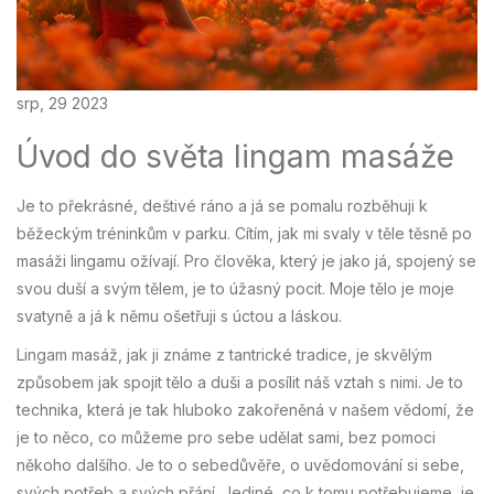
srp, 29 2023
Úvod do světa lingam masáže
Je to překrásné, deštivé ráno a já se pomalu rozběhuji k
běžeckým tréninkům v parku. Cítím, jak mi svaly v těle těsně po
masáži lingamu ožívají. Pro člověka, který je jako já, spojený se
svou duší a svým tělem, je to úžasný pocit. Moje tělo je moje
svatyně a já k němu ošetřuji s úctou a láskou.
Lingam masáž, jak ji známe z tantrické tradice, je skvělým
způsobem jak spojit tělo a duši a posílit náš vztah s nimi. Je to
technika, která je tak hluboko zakořeněná v našem vědomí, že
je to něco, co můžeme pro sebe udělat sami, bez pomoci
někoho dalšího. Je to o sebedůvěře, o uvědomování si sebe,
svých potřeb a svých přání. Jediné, co k tomu potřebujeme, je