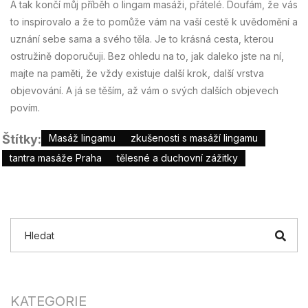
A tak končí můj příběh o lingam masáži, přátelé. Doufám, že vás
to inspirovalo a že to pomůže vám na vaší cestě k uvědomění a
uznání sebe sama a svého těla. Je to krásná cesta, kterou
ostružině doporučuji. Bez ohledu na to, jak daleko jste na ní,
majte na paměti, že vždy existuje další krok, další vrstva
objevování. A já se těším, až vám o svých dalších objevech
povím.
Štítky:
Masáž lingamu
zkušenosti s masáží lingamu
tantra masáže Praha
tělesné a duchovní zážitky
KATEGORIE