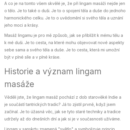
A co je na tomto všem skvělé je, že při lingam masáži nejde jen
o tělo. Je to také o duši. Je to o spojení těla a duše do jednoho
harmonického celku. Je to o uvědomění si svého těla a uznání
jeho moci a krásy.
Masáž lingamu je pro mě způsob, jak se přiblížit k mému tělu a
k mé duši. Je to cesta, na které mohu objevovat nové aspekty
sebe sama a svého těla a duše. Je to cesta, která mi umožní
být v plné síle a v plné kráse.
Historie a význam lingam
masáže
Věděli jste, že lingam masáž pochází z dob starověké Indie a
je součástí tantrických tradic? Já to zjistil prvně, když jsem
začínal. Je to úžasná věc, jak se tyto staré techniky a tradice
udržely až do dnešních dní a jak si je v současnosti užíváme.
Lingam v sanskrtu znamená "světlo" a symbolizuje princip,