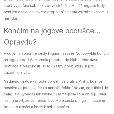
který vyjadřuje sebe skrze fyzické tělo. Masáž lingamu tedy
není jen o těle, ale také o propojení s naším vnitřním světlem, s
naší duší.
Končím na jógové podušce...
Opravdu?
A co je na konci mé cesty lingam masáže? No, obvykle končím
na jógové podušce, zcela ponořen do hlubokého stavu
relaxace a blaženosti. Je to úžasný pocit, který si přeji
každému z vás.
Nedávno mi Adélka, poté co jsem se vrátil z Prahy, kde jsem
absolvoval jednu z těchto masáží, řekla: "Nevím, co ti tihle lidé
dělají, ale vypadáš tak klidně." Zasmál jsem se a objal ji. Chtěl
jsem ji ujistit, že se nemusí bát. Moje cesta s lingam masáží je
pouze o uznání a lásce k sobě samému.